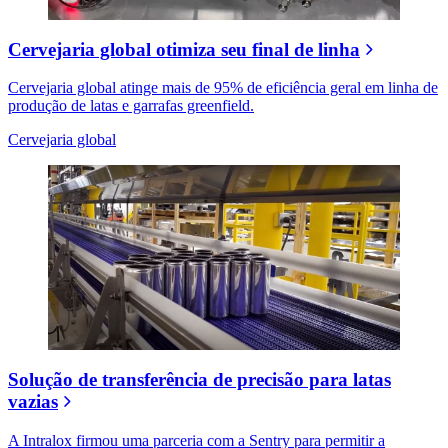
Cervejaria global otimiza seu final de linha
Cervejaria global atinge mais de 95% de eficiência geral em linha de
produção de latas e garrafas greenfield.
Cervejaria global
Solução de transferência de precisão para latas
vazias
A Intralox firmou uma parceria com a Sentry para permitir a