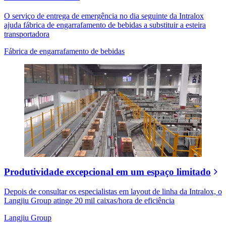
O serviço de entrega de emergência no dia seguinte da Intralox
ajuda fábrica de engarrafamento de bebidas a substituir a esteira
transportadora
Fábrica de engarrafamento de bebidas
Produtividade excepcional em um espaço limitado
Depois de consultar os especialistas em layout de linha da Intralox, o
Langjiu Group atinge 20 mil caixas/hora de eficiência
Langjiu Group