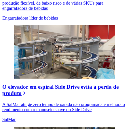
produção flexível, de baixo risco e de várias SKUs para
engarrafadora de bebidas
Engarrafadora líder de bebidas
O elevador em espiral Side Drive evita a perda de
produto
A SalMar atinge zero tempo de parada não programada e melhora o
rendimento com o manuseio suave do Side Drive
SalMar