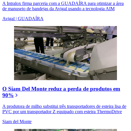
A Intralox firma parceria com a GUADAÍRA para otimizar a área
de manuseio de bandejas da Avigal usando a tecnologia AIM
Avigal | GUADAÍRA
O Siam Del Monte reduz a perda de produtos em
90%
A produtora de milho substitui três transportadores de esteira lisa de
PVC por um transportador Z equipado com esteira ThermoDrive
Siam del Monte