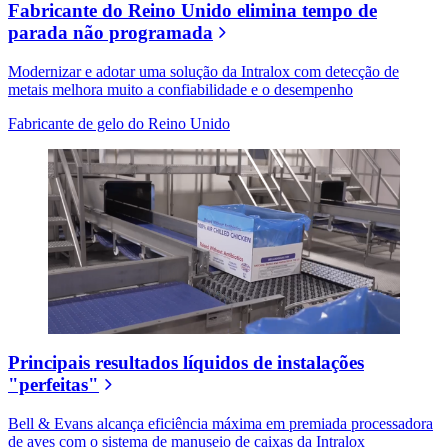
Fabricante do Reino Unido elimina tempo de
parada não programada
Modernizar e adotar uma solução da Intralox com detecção de
metais melhora muito a confiabilidade e o desempenho
Fabricante de gelo do Reino Unido
Principais resultados líquidos de instalações
"perfeitas"
Bell & Evans alcança eficiência máxima em premiada processadora
de aves com o sistema de manuseio de caixas da Intralox