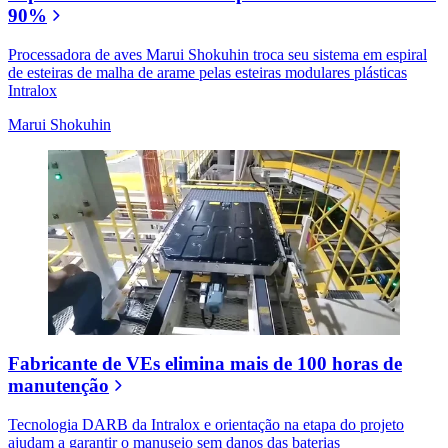
90%
Processadora de aves Marui Shokuhin troca seu sistema em espiral
de esteiras de malha de arame pelas esteiras modulares plásticas
Intralox
Marui Shokuhin
Fabricante de VEs elimina mais de 100 horas de
manutenção
Tecnologia DARB da Intralox e orientação na etapa do projeto
ajudam a garantir o manuseio sem danos das baterias