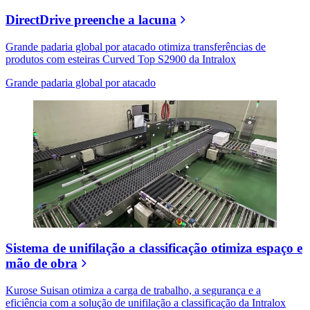
DirectDrive preenche a lacuna
Grande padaria global por atacado otimiza transferências de
produtos com esteiras Curved Top S2900 da Intralox
Grande padaria global por atacado
Sistema de unifilação a classificação otimiza espaço e
mão de obra
Kurose Suisan otimiza a carga de trabalho, a segurança e a
eficiência com a solução de unifilação a classificação da Intralox