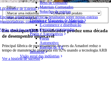
Bens de consumo
Materiais Corrugados
Filtrar
Localizador de Esteiras
Soluções de esteiras
Encontre informações técnicas detalhadas sobre nossas esteiras
Logística e Manuseio de Materiais
transportadoras, componentes, acessórios e muito mais
E-commerce e distribuição
Correio e encomendas
Visão geral dos produtos
Em destaque
ARB Classificador produz uma década
Pneus e Automotivos
de desempenho impecável
Pneus
Automotivo
Principal fábrica de processamento de aves da Amadori reduz o
Baterias de VE
tempo de manutenção planejada em 92% usando a tecnologia ARB
Industrial
Visão geral das indústrias
Ver a história de sucesso