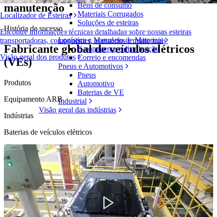
Bens de consumo
manutenção
Materiais Corrugados
Localizador de Esteiras
Soluções de esteiras
História de sucesso
Encontre informações técnicas detalhadas sobre nossas esteiras
Logística e Manuseio de Materiais
transportadoras, componentes, acessórios e muito mais
Fabricante global de veículos elétricos
E-commerce e distribuição
Visão geral dos produtos
Correio e encomendas
(VEs)
Pneus e Automotivos
Pneus
Produtos
Automotivo
Baterias de VE
Equipamento ARB
Industrial
Visão geral das indústrias
Indústrias
Baterias de veículos elétricos