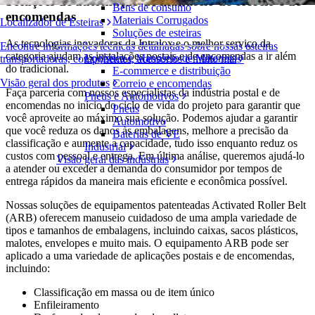
Soluções de automação de manuseio de correio e de
Bens de consumo
encomendas
Materiais Corrugados
Localizador de Esteiras
Soluções de esteiras
As tecnologias inovadoras da Intralox e o melhor serviço da
Encontre informações técnicas detalhadas sobre nossas esteiras
categoria ajudam as instalações postais e de encomendas a ir além
Logística e Manuseio de Materiais
transportadoras, componentes, acessórios e muito mais
do tradicional.
E-commerce e distribuição
Visão geral dos produtos
Correio e encomendas
Faça parceria com nossos especialistas da indústria postal e de
Pneus e Automotivos
encomendas no início do ciclo de vida do projeto para garantir que
Pneus
você aproveite ao máximo sua solução. Podemos ajudar a garantir
Automotivo
que você reduza os danos às embalagens, melhore a precisão da
Baterias de VE
classificação e aumente a capacidade, tudo isso enquanto reduz os
Industrial
custos com pessoal e entrega. Em última análise, queremos ajudá-lo
Visão geral das indústrias
a atender ou exceder a demanda do consumidor por tempos de
entrega rápidos da maneira mais eficiente e econômica possível.
Nossas soluções de equipamentos patenteadas Activated Roller Belt
(ARB) oferecem manuseio cuidadoso de uma ampla variedade de
tipos e tamanhos de embalagens, incluindo caixas, sacos plásticos,
malotes, envelopes e muito mais. O equipamento ARB pode ser
aplicado a uma variedade de aplicações postais e de encomendas,
incluindo:
Classificação em massa ou de item único
Enfileiramento