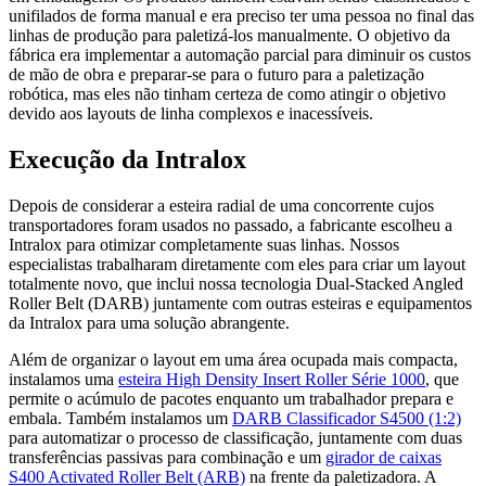
unifilados de forma manual e era preciso ter uma pessoa no final das
linhas de produção para paletizá-los manualmente. O objetivo da
fábrica era implementar a automação parcial para diminuir os custos
de mão de obra e preparar-se para o futuro para a paletização
robótica, mas eles não tinham certeza de como atingir o objetivo
devido aos layouts de linha complexos e inacessíveis.
Execução da Intralox
Depois de considerar a esteira radial de uma concorrente cujos
transportadores foram usados no passado, a fabricante escolheu a
Intralox para otimizar completamente suas linhas. Nossos
especialistas trabalharam diretamente com eles para criar um layout
totalmente novo, que inclui nossa tecnologia Dual-Stacked Angled
Roller Belt (DARB) juntamente com outras esteiras e equipamentos
da Intralox para uma solução abrangente.
Além de organizar o layout em uma área ocupada mais compacta,
instalamos uma
esteira High Density Insert Roller Série 1000
, que
permite o acúmulo de pacotes enquanto um trabalhador prepara e
embala. Também instalamos um
DARB Classificador S4500 (1:2)
para automatizar o processo de classificação, juntamente com duas
transferências passivas para combinação e um
girador de caixas
S400 Activated Roller Belt (ARB)
na frente da paletizadora. A