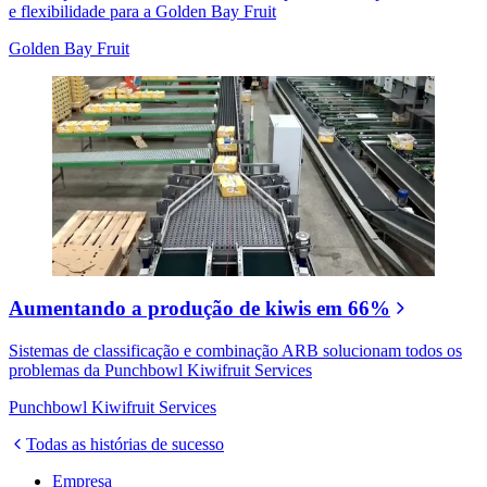
e flexibilidade para a Golden Bay Fruit
Golden Bay Fruit
Aumentando a produção de kiwis em 66%
Sistemas de classificação e combinação ARB solucionam todos os
problemas da Punchbowl Kiwifruit Services
Punchbowl Kiwifruit Services
Todas as histórias de sucesso
Empresa