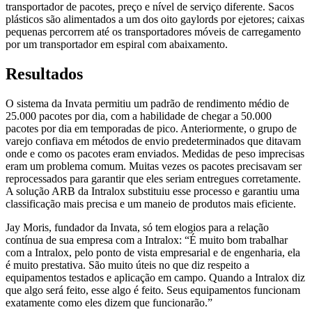
transportador de pacotes, preço e nível de serviço diferente. Sacos
plásticos são alimentados a um dos oito gaylords por ejetores; caixas
pequenas percorrem até os transportadores móveis de carregamento
por um transportador em espiral com abaixamento.
Resultados
O sistema da Invata permitiu um padrão de rendimento médio de
25.000 pacotes por dia, com a habilidade de chegar a 50.000
pacotes por dia em temporadas de pico. Anteriormente, o grupo de
varejo confiava em métodos de envio predeterminados que ditavam
onde e como os pacotes eram enviados. Medidas de peso imprecisas
eram um problema comum. Muitas vezes os pacotes precisavam ser
reprocessados para garantir que eles seriam entregues corretamente.
A solução ARB da Intralox substituiu esse processo e garantiu uma
classificação mais precisa e um maneio de produtos mais eficiente.
Jay Moris, fundador da Invata, só tem elogios para a relação
contínua de sua empresa com a Intralox: “É muito bom trabalhar
com a Intralox, pelo ponto de vista empresarial e de engenharia, ela
é muito prestativa. São muito úteis no que diz respeito a
equipamentos testados e aplicação em campo. Quando a Intralox diz
que algo será feito, esse algo é feito. Seus equipamentos funcionam
exatamente como eles dizem que funcionarão.”