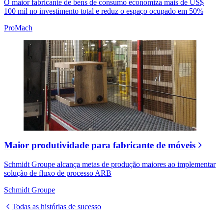
O maior fabricante de bens de consumo economiza mais de US$
100 mil no investimento total e reduz o espaço ocupado em 50%
ProMach
Maior produtividade para fabricante de móveis
Schmidt Groupe alcança metas de produção maiores ao implementar
solução de fluxo de processo ARB
Schmidt Groupe
Todas as histórias de sucesso