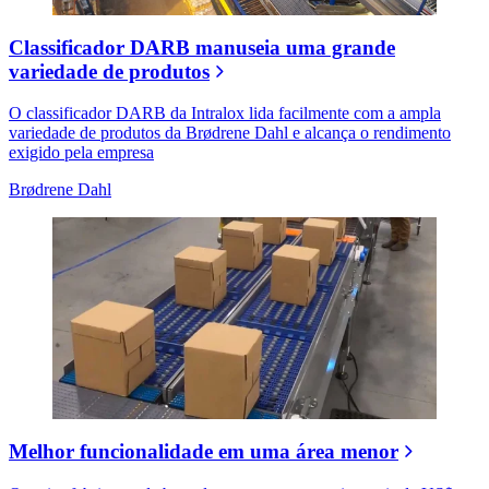
Classificador DARB manuseia uma grande
variedade de produtos
O classificador DARB da Intralox lida facilmente com a ampla
variedade de produtos da Brødrene Dahl e alcança o rendimento
exigido pela empresa
Brødrene Dahl
Melhor funcionalidade em uma área menor