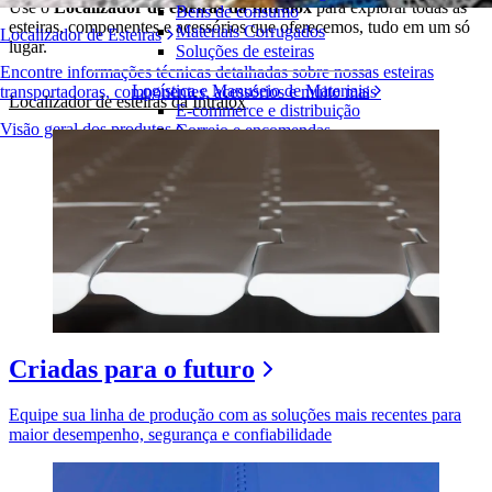
Use o
Localizador de esteiras da Intralox
para explorar todas as
Bens de consumo
esteiras, componentes e acessórios que oferecemos, tudo em um só
Materiais Corrugados
Localizador de Esteiras
lugar.
Soluções de esteiras
Encontre informações técnicas detalhadas sobre nossas esteiras
Logística e Manuseio de Materiais
transportadoras, componentes, acessórios e muito mais
Localizador de esteiras da Intralox
E-commerce e distribuição
Visão geral dos produtos
Correio e encomendas
Pneus e Automotivos
Pneus
Automotivo
Baterias de VE
Industrial
Visão geral das indústrias
Criadas para o futuro
Equipe sua linha de produção com as soluções mais recentes para
maior desempenho, segurança e confiabilidade