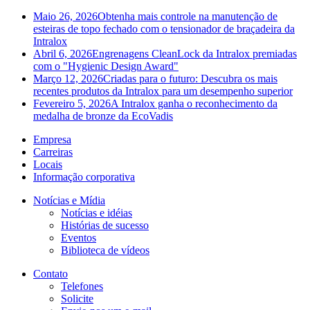
Maio 26, 2026
Obtenha mais controle na manutenção de
esteiras de topo fechado com o tensionador de braçadeira da
Intralox
Abril 6, 2026
Engrenagens CleanLock da Intralox premiadas
com o "Hygienic Design Award"
Março 12, 2026
Criadas para o futuro: Descubra os mais
recentes produtos da Intralox para um desempenho superior
Fevereiro 5, 2026
A Intralox ganha o reconhecimento da
medalha de bronze da EcoVadis
Empresa
Carreiras
Locais
Informação corporativa
Notícias e Mídia
Notícias e idéias
Histórias de sucesso
Eventos
Biblioteca de vídeos
Contato
Telefones
Solicite