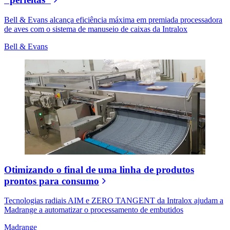
Bell & Evans alcança eficiência máxima em premiada processadora
de aves com o sistema de manuseio de caixas da Intralox
Bell & Evans
Otimizando o final de uma linha de produtos
prontos para consumo
Tecnologias radiais AIM e ZERO TANGENT da Intralox ajudam a
Madrange a automatizar o processamento de embutidos
Madrange