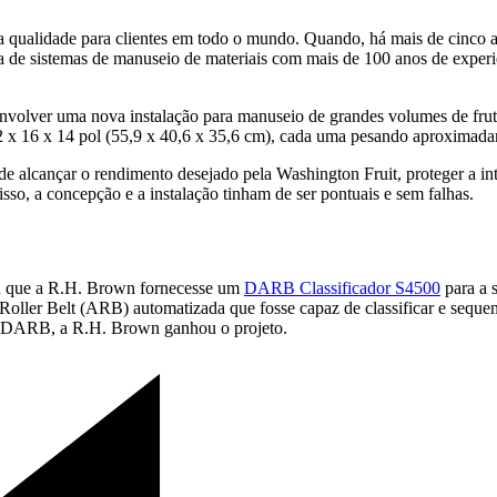
a qualidade para clientes em todo o mundo. Quando, há mais de cinco
de sistemas de manuseio de materiais com mais de 100 anos de experiên
volver uma nova instalação para manuseio de grandes volumes de fruta
 x 16 x 14 pol (55,9 x 40,6 x 35,6 cm), cada uma pesando aproximadam
de alcançar o rendimento desejado pela Washington Fruit, proteger a int
isso, a concepção e a instalação tinham de ser pontuais e sem falhas.
diu que a R.H. Brown fornecesse um
DARB Classificador S4500
para a s
 Roller Belt (ARB) automatizada que fosse capaz de classificar e seque
o DARB, a R.H. Brown ganhou o projeto.