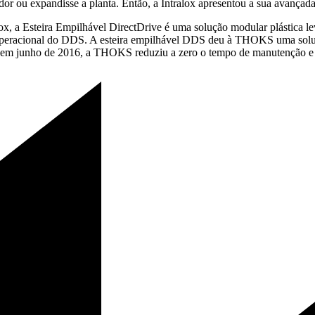
r ou expandisse a planta. Então, a Intralox apresentou a sua avançada
, a Esteira Empilhável DirectDrive é uma solução modular plástica lev
a operacional do DDS. A esteira empilhável DDS deu à THOKS uma solu
vel em junho de 2016, a THOKS reduziu a zero o tempo de manutenção e