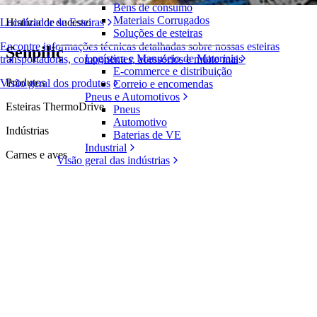
Bens de consumo
Materiais Corrugados
História de sucesso
Localizador de Esteiras
Soluções de esteiras
Encontre informações técnicas detalhadas sobre nossas esteiras
Şenpiliç
Logística e Manuseio de Materiais
transportadoras, componentes, acessórios e muito mais
E-commerce e distribuição
Produtos
Visão geral dos produtos
Correio e encomendas
Pneus e Automotivos
Esteiras ThermoDrive
Pneus
Automotivo
Indústrias
Baterias de VE
Industrial
Carnes e aves
Visão geral das indústrias