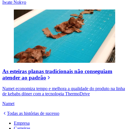
Iwate Nokyo
As esteiras planas tradicionais não conseguiam
atender ao padrão
Namet economiza tempo e melhora a qualidade do produto na linha
de kebabs döner com a tecnologia ThermoDrive
Namet
Todas as histórias de sucesso
Empresa
Carreiras