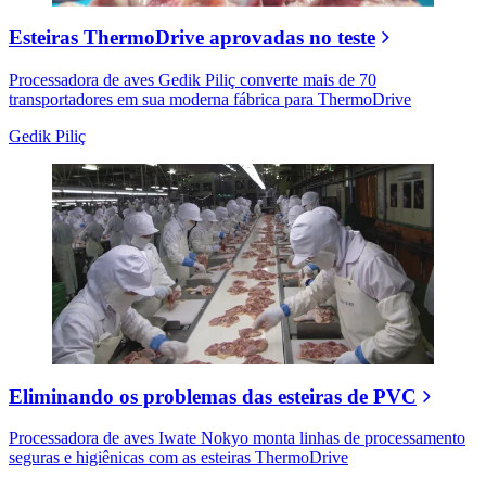
Esteiras ThermoDrive aprovadas no teste
Processadora de aves Gedik Piliç converte mais de 70
transportadores em sua moderna fábrica para ThermoDrive
Gedik Piliç
Eliminando os problemas das esteiras de PVC
Processadora de aves Iwate Nokyo monta linhas de processamento
seguras e higiênicas com as esteiras ThermoDrive