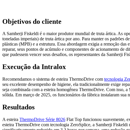
Objetivos do cliente
A Samherji Fiskeldi é o maior produtor mundial de truta ártica. As op
toneladas imperiais) de truta ártica por ano. Para manter os padrões 
plásticas (MPB) e a estrutura. Essa abordagem exigia a remoção das 
reparar, seus pontos de acúmulo e componentes de acionamento de dif
que pudessem vencer seus desafios, os representantes da Samherji Fi
Execução da Intralox
Recomendamos o sistema de esteira ThermoDrive com
tecnologia Ze
seu excelente desempenho de higiene, ela tradicionalmente exige re
seja combinada com a esteira homogênea ThermoDrive. Com isso, a Sa
sólida. Em março de 2025, os funcionários da fábrica instalaram sua no
Resultados
A esteira
ThermoDrive Série 8026
Flat Top funcionou suavemente, ex
esteira ThermoDrive com tecnologia ZeroSplice, a Samherji Fiskeldi n
significativamente reduzido em 3,3 horas por semana, uma redução g