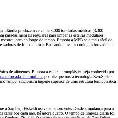
 na Islândia produzem cerca de 3.000 toneladas métricas (3.300
vam paradas mensais regulares para limpar as esteiras modulares
se mostrou caro ao longo do tempo. Embora a MPB seja mais fácil de
cessadoras de frutos do mar. Buscando novas tecnologias inovadoras
ênico de alimentos. Embora a esteira termoplástica seja conhecida por
rda reforçada ThermoLace
permite que nossa tecnologia ZeroSplice
 tempo, adicionar a higiene superior de uma estrutura termoplástica
ue a Samherji Fiskeldi usava anteriormente. Desde a mudança para a
s caros por cada ano, há agora quatro. O tempo de limpeza diária foi
 Samherji Fiskeldi. O sistema de junção confiável da ZeroSplice