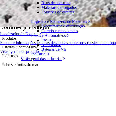
Bens de consumo
Samherji Fiskeldi melhora a eficiência de 
Materiais Corrugados
Soluções de esteiras
História de sucesso
Logística e Manuseio de Materiais
Samherji Fiskeldi
E-commerce e distribuição
Correio e encomendas
Localizador de Esteiras
Pneus e Automotivos
Produtos
Pneus
Encontre informações técnicas detalhadas sobre nossas esteiras transp
Automotivo
Esteiras ThermoDrive
Baterias de VE
Visão geral dos produtos
Industrial
Indústrias
Visão geral das indústrias
Peixes e frutos do mar