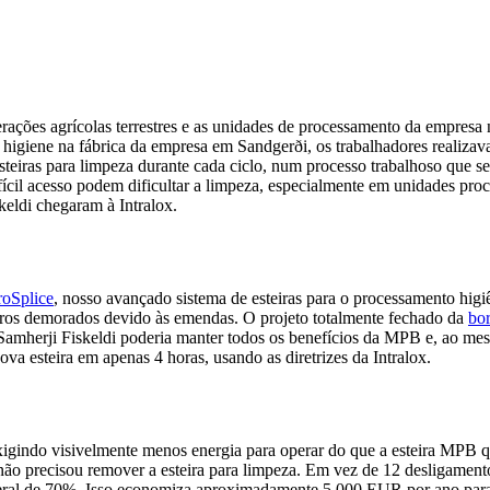
erações agrícolas terrestres e as unidades de processamento da empresa
de higiene na fábrica da empresa em Sandgerði, os trabalhadores realiza
esteiras para limpeza durante cada ciclo, num processo trabalhoso que 
ícil acesso podem dificultar a limpeza, especialmente em unidades pro
skeldi chegaram à Intralox.
roSplice
, nosso avançado sistema de esteiras para o processamento higi
paros demorados devido às emendas. O projeto totalmente fechado da
bo
mherji Fiskeldi poderia manter todos os benefícios da MPB e, ao mesmo
va esteira em apenas 4 horas, usando as diretrizes da Intralox.
igindo visivelmente menos energia para operar do que a esteira MPB q
ão precisou remover a esteira para limpeza. Em vez de 12 desligamento
eral de 70%. Isso economiza aproximadamente 5.000 EUR por ano para a