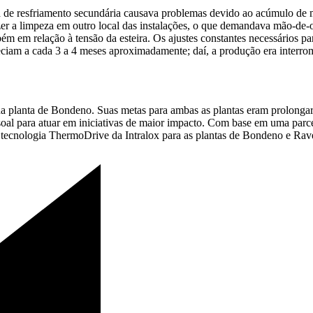
a de resfriamento secundária causava problemas devido ao acúmulo de m
azer a limpeza em outro local das instalações, o que demandava mão-de-
ém em relação à tensão da esteira. Os ajustes constantes necessários 
eciam a cada 3 a 4 meses aproximadamente; daí, a produção era interrom
na planta de Bondeno. Suas metas para ambas as plantas eram prolongar 
essoal para atuar em iniciativas de maior impacto. Com base em uma par
 tecnologia ThermoDrive da Intralox para as plantas de Bondeno e Rav