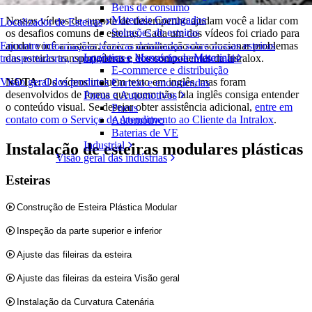
Bens de consumo
Materiais Corrugados
Nossos vídeos de suporte de desempenho ajudam você a lidar com
Localizador de Esteiras
Soluções de esteiras
os desafios comuns de esteiras. Cada um dos vídeos foi criado para
ajudar você a instalar, fazer a manutenção ou solucionar problemas
Encontre informações técnicas detalhadas sobre nossas esteiras
Logística e Manuseio de Materiais
das esteiras transportadoras e dos componentes da Intralox.
transportadoras, componentes, acessórios e muito mais
E-commerce e distribuição
NOTA:
Os vídeos incluem texto em inglês, mas foram
Visão geral dos produtos
Correio e encomendas
desenvolvidos de forma que quem não fala inglês consiga entender
Pneus e Automotivos
o conteúdo visual. Se desejar obter assistência adicional,
entre em
Pneus
contato com o Serviço de Atendimento ao Cliente da Intralox
.
Automotivo
Baterias de VE
Industrial
Instalação de esteiras modulares plásticas
Visão geral das indústrias
Esteiras
Construção de Esteira Plástica Modular
Inspeção da parte superior e inferior
Ajuste das fileiras da esteira
Ajuste das fileiras da esteira Visão geral
Instalação da Curvatura Catenária