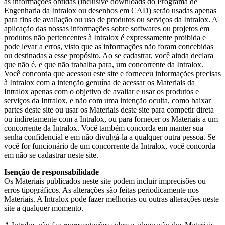
as informações obtidas (inclusive downloads do Programa de
Engenharia da Intralox ou desenhos em CAD) serão usadas apenas
para fins de avaliação ou uso de produtos ou serviços da Intralox. A
aplicação das nossas informações sobre softwares ou projetos em
produtos não pertencentes à Intralox é expressamente proibida e
pode levar a erros, visto que as informações não foram concebidas
ou destinadas a esse propósito. Ao se cadastrar, você ainda declara
que não é, e que não trabalha para, um concorrente da Intralox.
Você concorda que acessou este site e forneceu informações precisas
à Intralox com a intenção genuína de acessar os Materiais da
Intralox apenas com o objetivo de avaliar e usar os produtos e
serviços da Intralox, e não com uma intenção oculta, como baixar
partes deste site ou usar os Materiais deste site para competir direta
ou indiretamente com a Intralox, ou para fornecer os Materiais a um
concorrente da Intralox. Você também concorda em manter sua
senha confidencial e em não divulgá-la a qualquer outra pessoa. Se
você for funcionário de um concorrente da Intralox, você concorda
em não se cadastrar neste site.
Isenção de responsabilidade
Os Materiais publicados neste site podem incluir imprecisões ou
erros tipográficos. As alterações são feitas periodicamente nos
Materiais. A Intralox pode fazer melhorias ou outras alterações neste
site a qualquer momento.