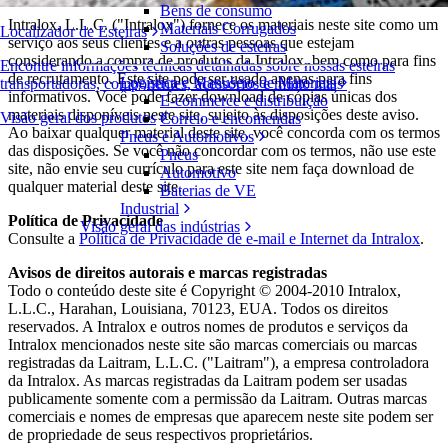
Bens de consumo
Intralox, L.L.C. ("Intralox") fornece os materiais neste site como um
Materiais Corrugados
Localizador de Esteiras
serviço aos seus clientes e a outras pessoas que estejam
Soluções de esteiras
considerando a compra de produtos da Intralox, bem como para fins
Encontre informações técnicas detalhadas sobre nossas esteiras
de recrutamento. Este site pode ser usado apenas para fins
Logística e Manuseio de Materiais
transportadoras, componentes, acessórios e muito mais
informativos. Você pode fazer download de cópias únicas dos
E-commerce e distribuição
materiais disponíveis neste site, sujeito às disposições deste aviso.
Visão geral dos produtos
Correio e encomendas
Ao baixar qualquer material deste site, você concorda com os termos
Pneus e Automotivos
das disposições. Se você não concordar com os termos, não use este
Pneus
site, não envie seu currículo para este site nem faça download de
Automotivo
qualquer material deste site.
Baterias de VE
Industrial
Política de Privacidade
Visão geral das indústrias
Consulte a
Política de Privacidade de e-mail e Internet da Intralox
.
Avisos de direitos autorais e marcas registradas
Todo o conteúdo deste site é Copyright © 2004-2010 Intralox,
L.L.C., Harahan, Louisiana, 70123, EUA. Todos os direitos
reservados. A Intralox e outros nomes de produtos e serviços da
Intralox mencionados neste site são marcas comerciais ou marcas
registradas da Laitram, L.L.C. ("Laitram"), a empresa controladora
da Intralox. As marcas registradas da Laitram podem ser usadas
publicamente somente com a permissão da Laitram. Outras marcas
comerciais e nomes de empresas que aparecem neste site podem ser
de propriedade de seus respectivos proprietários.