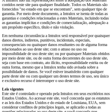
A Intralox não faz representações sobre a adequação dos Materiais
contidos neste site para qualquer finalidade. Todos os Materiais são
fornecidos "no estado em que se encontram", sem qualquer tipo de
garantia. Por meio deste documento, a Intralox se isenta de todas as
garantias e condições relacionadas a estes Materiais, incluindo todas
as garantias implícitas e condições de comercialização, adequação a
um propósito específico, título e não violação.
Em nenhuma circunstância a Intralox será responsável por quaisquer
danos diretos, indiretos, punitivos, incidentais, especiais,
consequenciais ou quaisquer danos resultantes ou de alguma forma
relacionados ao uso deste site; com o atraso no uso ou
impossibilidade de uso deste site; ou por quaisquer Materiais obtidos
por meio deste site, ou de outra forma decorrentes do uso deste site,
seja com base em contrato, ato ilícito, responsabilidade estrita ou de
outra forma, mesmo que a Intralox tenha sido avisada sobre a
possibilidade de danos. Se você estiver insatisfeito com qualquer
parte deste site ou com qualquer um destes termos de uso, seu único
e exclusivo recurso é interromper o uso deste site.
Leis vigentes
Este site é controlado e operado pela Intralox em seus escritórios nos
Estados Unidos. Ao acessar este site, você concorda que os estatutos
e as leis dos Estados Unidos e do estado de Louisiana, EUA, sem
considerar conflitos de princípios legais, se aplicarão a todas as
questões relacionadas ao uso deste site, e você concorda que