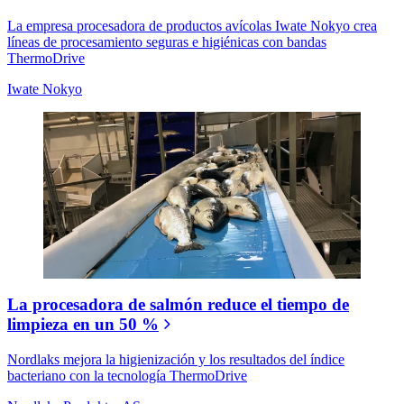
La empresa procesadora de productos avícolas Iwate Nokyo crea
líneas de procesamiento seguras e higiénicas con bandas
ThermoDrive
Iwate Nokyo
La procesadora de salmón reduce el tiempo de
limpieza en un 50 %
Nordlaks mejora la higienización y los resultados del índice
bacteriano con la tecnología ThermoDrive