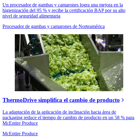
Un procesador de gambas y camarones logra una mejora en la
higienización del 95 % y recibe la certificación BAP por su alto
nivel de seguridad alimentaria
Procesador de gambas y camarones de Norteamérica
ThermoDrive simplifica el cambio de producto
La adaptación de la aplicación de inclinación hacia área de
packaging reduce el tiempo de cambio de producto en un 58 % para
McEntire Produce
McEntire Produce