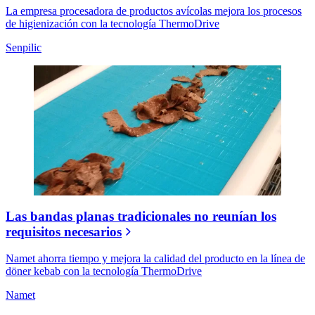
La empresa procesadora de productos avícolas mejora los procesos
de higienización con la tecnología ThermoDrive
Senpilic
Las bandas planas tradicionales no reunían los
requisitos necesarios
Namet ahorra tiempo y mejora la calidad del producto en la línea de
döner kebab con la tecnología ThermoDrive
Namet