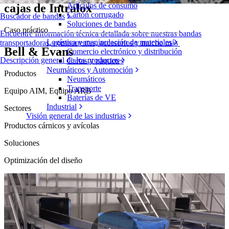
Artículos de consumo
cajas de Intralox
Cartón corrugado
Buscador de bandas
Soluciones de bandas
Caso práctico
Encuentre Información técnica detallada sobre nuestras bandas
Logística y manipulación de materiales
transportadoras, componentes, accesorios y mucho más
Bell & Evans
Comercio electrónico y distribución
Descripción general de los productos
Cartas y paquetes
Neumáticos y Automoción
Productos
Neumáticos
Transporte
Equipo AIM, Equipo ARB
Baterías de VE
Industrial
Sectores
Visión general de las industrias
Productos cárnicos y avícolas
Soluciones
Optimización del diseño