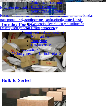
Artículos de consumo
Cartón corrugado
Buscador de bandas
Soluciones de bandas
Encuentre Información técnica detallada sobre nuestras bandas
Logística y manipulación de materiales
transportadoras, componentes, accesorios y mucho más
Comercio electrónico y distribución
Intralox FoodSafe
Descripción general de los productos
Cartas y paquetes
Neumáticos y Automoción
Neumáticos
Transporte
Baterías de VE
Industrial
Visión general de las industrias
Bulk-to-Sorted