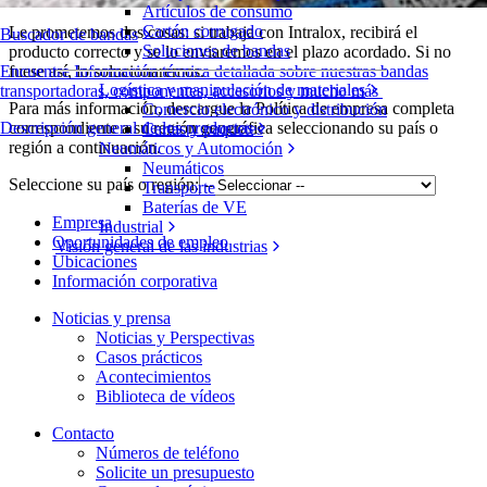
Artículos de consumo
Cartón corrugado
Le prometemos dos cosas: si trabaja con Intralox, recibirá el
Buscador de bandas
Soluciones de bandas
producto correcto y se lo enviaremos en el plazo acordado. Si no
fuese así, lo solucionaremos.
Encuentre Información técnica detallada sobre nuestras bandas
Logística y manipulación de materiales
transportadoras, componentes, accesorios y mucho más
Para más información, descargue la Política de empresa completa
Comercio electrónico y distribución
correspondiente a su región geográfica seleccionando su país o
Descripción general de los productos
Cartas y paquetes
región a continuación.
Neumáticos y Automoción
Neumáticos
Seleccione su país o región
:
Transporte
Baterías de VE
Empresa
Industrial
Oportunidades de empleo
Visión general de las industrias
Ubicaciones
Información corporativa
Noticias y prensa
Noticias y Perspectivas
Casos prácticos
Acontecimientos
Biblioteca de vídeos
Contacto
Números de teléfono
Solicite un presupuesto