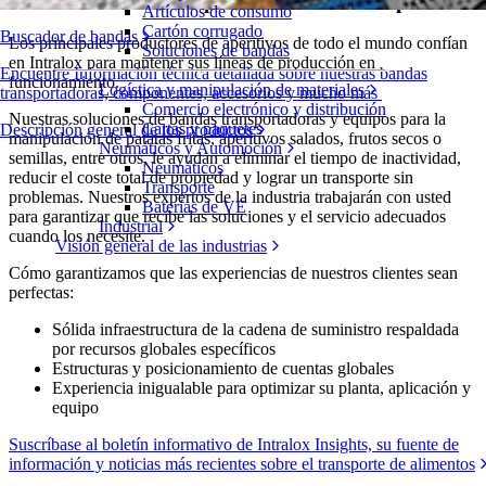
Soluciones de bandas para la industria de aperitivos
Artículos de consumo
Cartón corrugado
Buscador de bandas
Los principales productores de aperitivos de todo el mundo confían
Soluciones de bandas
en Intralox para mantener sus líneas de producción en
Encuentre Información técnica detallada sobre nuestras bandas
funcionamiento.
Logística y manipulación de materiales
transportadoras, componentes, accesorios y mucho más
Comercio electrónico y distribución
Nuestras soluciones de bandas transportadoras y equipos para la
Cartas y paquetes
Descripción general de los productos
manipulación de patatas fritas, aperitivos salados, frutos secos o
Neumáticos y Automoción
semillas, entre otros, le ayudan a eliminar el tiempo de inactividad,
Neumáticos
reducir el coste total de propiedad y lograr un transporte sin
Transporte
problemas. Nuestros expertos de la industria trabajarán con usted
Baterías de VE
para garantizar que recibe las soluciones y el servicio adecuados
Industrial
cuando los necesite.
Visión general de las industrias
Cómo garantizamos que las experiencias de nuestros clientes sean
perfectas:
Sólida infraestructura de la cadena de suministro respaldada
por recursos globales específicos
Estructuras y posicionamiento de cuentas globales
Experiencia inigualable para optimizar su planta, aplicación y
equipo
Suscríbase al boletín informativo de Intralox Insights, su fuente de
información y noticias más recientes sobre el transporte de alimentos