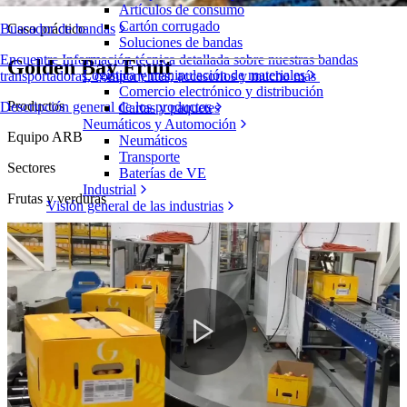
Artículos de consumo
Cartón corrugado
Caso práctico
Buscador de bandas
Soluciones de bandas
Encuentre Información técnica detallada sobre nuestras bandas
Golden Bay Fruit
Logística y manipulación de materiales
transportadoras, componentes, accesorios y mucho más
Comercio electrónico y distribución
Productos
Descripción general de los productos
Cartas y paquetes
Neumáticos y Automoción
Equipo ARB
Neumáticos
Transporte
Sectores
Baterías de VE
Industrial
Frutas y verduras
Visión general de las industrias