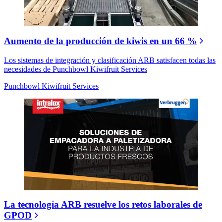
Aumento de la producción de kiwis en un 66 %
Los sistemas de integración y clasificación ARB satisfacen todas las
necesidades de Punchbowl Kiwifruit Services
Punchbowl Kiwifruit Services
La tecnología ARB resuelve los retos laborales de
GPOD