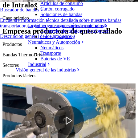
Artículos de consumo
de Intralox
Cartón corrugado
Buscador de bandas
Soluciones de bandas
Caso práctico
Encuentre Información técnica detallada sobre nuestras bandas
Logística y manipulación de materiales
transportadoras, componentes, accesorios y mucho más
Empresa productora de queso rallado
Comercio electrónico y distribución
Descripción general de los productos
Cartas y paquetes
Neumáticos y Automoción
Productos
Neumáticos
Transporte
Bandas ThermoDrive
Baterías de VE
Industrial
Sectores
Visión general de las industrias
Productos lácteos