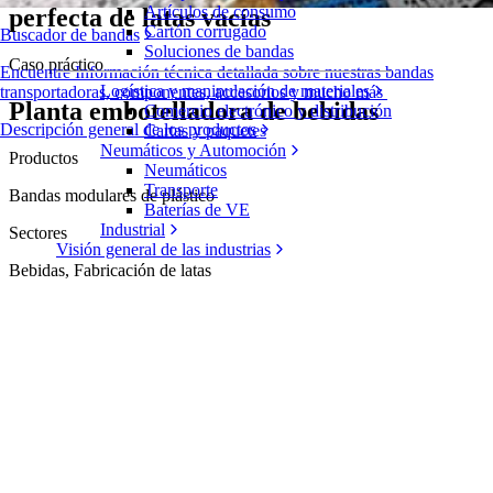
Artículos de consumo
perfecta de latas vacías
Cartón corrugado
Buscador de bandas
Soluciones de bandas
Caso práctico
Encuentre Información técnica detallada sobre nuestras bandas
Logística y manipulación de materiales
transportadoras, componentes, accesorios y mucho más
Planta embotelladora de bebidas
Comercio electrónico y distribución
Descripción general de los productos
Cartas y paquetes
Neumáticos y Automoción
Productos
Neumáticos
Transporte
Bandas modulares de plástico
Baterías de VE
Industrial
Sectores
Visión general de las industrias
Bebidas, Fabricación de latas