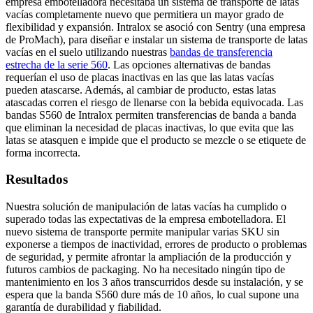
empresa embotelladora necesitaba un sistema de transporte de latas
vacías completamente nuevo que permitiera un mayor grado de
flexibilidad y expansión. Intralox se asoció con Sentry (una empresa
de ProMach), para diseñar e instalar un sistema de transporte de latas
vacías en el suelo utilizando nuestras
bandas de transferencia
estrecha de la serie 560
. Las opciones alternativas de bandas
requerían el uso de placas inactivas en las que las latas vacías
pueden atascarse. Además, al cambiar de producto, estas latas
atascadas corren el riesgo de llenarse con la bebida equivocada. Las
bandas S560 de Intralox permiten transferencias de banda a banda
que eliminan la necesidad de placas inactivas, lo que evita que las
latas se atasquen e impide que el producto se mezcle o se etiquete de
forma incorrecta.
Resultados
Nuestra solución de manipulación de latas vacías ha cumplido o
superado todas las expectativas de la empresa embotelladora. El
nuevo sistema de transporte permite manipular varias SKU sin
exponerse a tiempos de inactividad, errores de producto o problemas
de seguridad, y permite afrontar la ampliación de la producción y
futuros cambios de packaging. No ha necesitado ningún tipo de
mantenimiento en los 3 años transcurridos desde su instalación, y se
espera que la banda S560 dure más de 10 años, lo cual supone una
garantía de durabilidad y fiabilidad.