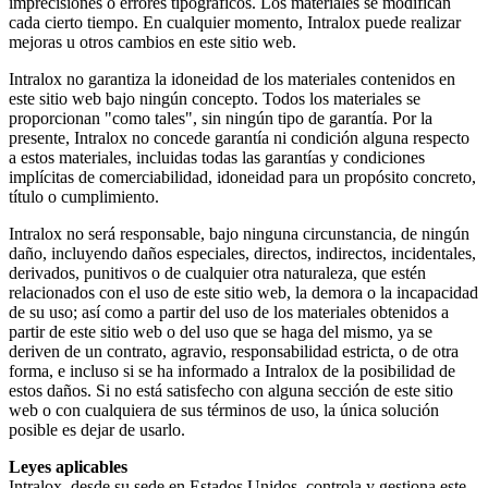
imprecisiones o errores tipográficos. Los materiales se modifican
cada cierto tiempo. En cualquier momento, Intralox puede realizar
mejoras u otros cambios en este sitio web.
Intralox no garantiza la idoneidad de los materiales contenidos en
este sitio web bajo ningún concepto. Todos los materiales se
proporcionan "como tales", sin ningún tipo de garantía. Por la
presente, Intralox no concede garantía ni condición alguna respecto
a estos materiales, incluidas todas las garantías y condiciones
implícitas de comerciabilidad, idoneidad para un propósito concreto,
título o cumplimiento.
Intralox no será responsable, bajo ninguna circunstancia, de ningún
daño, incluyendo daños especiales, directos, indirectos, incidentales,
derivados, punitivos o de cualquier otra naturaleza, que estén
relacionados con el uso de este sitio web, la demora o la incapacidad
de su uso; así como a partir del uso de los materiales obtenidos a
partir de este sitio web o del uso que se haga del mismo, ya se
deriven de un contrato, agravio, responsabilidad estricta, o de otra
forma, e incluso si se ha informado a Intralox de la posibilidad de
estos daños. Si no está satisfecho con alguna sección de este sitio
web o con cualquiera de sus términos de uso, la única solución
posible es dejar de usarlo.
Leyes aplicables
Intralox, desde su sede en Estados Unidos, controla y gestiona este