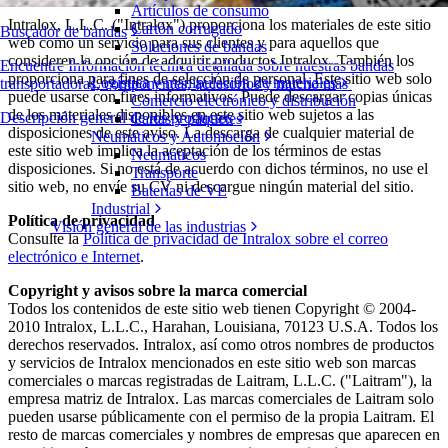
Artículos de consumo
Intralox, L.L.C. ("Intralox") proporciona los materiales de este sitio
Cartón corrugado
Buscador de bandas
web como un servicio para sus clientes y para aquellos que
Soluciones de bandas
consideren la opción de adquirir productos Intralox. También los
Encuentre Información técnica detallada sobre nuestras bandas
proporciona para fines de selección de personal. Este sitio web solo
Logística y manipulación de materiales
transportadoras, componentes, accesorios y mucho más
puede usarse con fines informativos. Puede descargar copias únicas
Comercio electrónico y distribución
de los materiales disponibles en este sitio web sujetos a las
Descripción general de los productos
Cartas y paquetes
disposiciones de este aviso. La descarga de cualquier material de
Neumáticos y Automoción
este sitio web implica la aceptación de los términos de estas
Neumáticos
disposiciones. Si no está de acuerdo con dichos términos, no use el
Transporte
sitio web, no envíe su CV ni descargue ningún material del sitio.
Baterías de VE
Industrial
Política de privacidad
Visión general de las industrias
Consulte la
Política de privacidad de Intralox sobre el correo
electrónico e Internet
.
Copyright y avisos sobre la marca comercial
Todos los contenidos de este sitio web tienen Copyright © 2004-
2010 Intralox, L.L.C., Harahan, Louisiana, 70123 U.S.A. Todos los
derechos reservados. Intralox, así como otros nombres de productos
y servicios de Intralox mencionados en este sitio web son marcas
comerciales o marcas registradas de Laitram, L.L.C. ("Laitram"), la
empresa matriz de Intralox. Las marcas comerciales de Laitram solo
pueden usarse públicamente con el permiso de la propia Laitram. El
resto de marcas comerciales y nombres de empresas que aparecen en