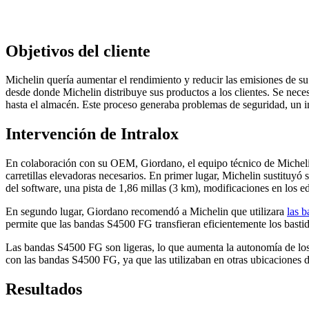
Objetivos del cliente
Michelin quería aumentar el rendimiento y reducir las emisiones de su p
desde donde Michelin distribuye sus productos a los clientes. Se necesi
hasta el almacén. Este proceso generaba problemas de seguridad, un in
Intervención de Intralox
En colaboración con su OEM, Giordano, el equipo técnico de Michelin 
carretillas elevadoras necesarios. En primer lugar, Michelin sustituy
del software, una pista de 1,86 millas (3 km), modificaciones en los ed
En segundo lugar, Giordano recomendó a Michelin que utilizara
las b
permite que las bandas S4500 FG transfieran eficientemente los bastid
Las bandas S4500 FG son ligeras, lo que aumenta la autonomía de los
con las bandas S4500 FG, ya que las utilizaban en otras ubicaciones de
Resultados