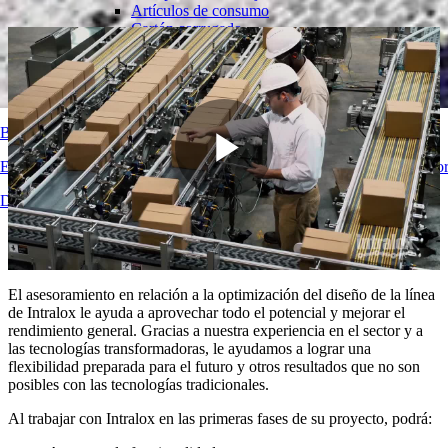
Artículos de consumo
Cartón corrugado
Soluciones de bandas
Logística y manipulación de materiales
Comercio electrónico y distribución
Cartas y paquetes
Buscador de bandas
Neumáticos y Automoción
Neumáticos
Encuentre Información técnica detallada sobre nuestras bandas transp
Transporte
Play
Baterías de VE
Descripción general de los productos
Industrial
Visión general de las industrias
Video
El asesoramiento en relación a la optimización del diseño de la línea
de Intralox le ayuda a aprovechar todo el potencial y mejorar el
rendimiento general. Gracias a nuestra experiencia en el sector y a
las tecnologías transformadoras, le ayudamos a lograr una
flexibilidad preparada para el futuro y otros resultados que no son
posibles con las tecnologías tradicionales.
Al trabajar con Intralox en las primeras fases de su proyecto, podrá: