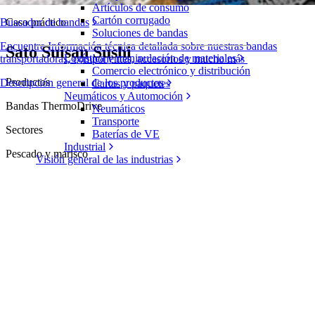
Artículos de consumo
Cartón corrugado
Caso práctico
Buscador de bandas
Soluciones de bandas
Encuentre Información técnica detallada sobre nuestras bandas
Sato Suisan Sushi
Logística y manipulación de materiales
transportadoras, componentes, accesorios y mucho más
Comercio electrónico y distribución
Productos
Descripción general de los productos
Cartas y paquetes
Neumáticos y Automoción
Bandas ThermoDrive
Neumáticos
Transporte
Sectores
Baterías de VE
Industrial
Pescado y marisco
Visión general de las industrias