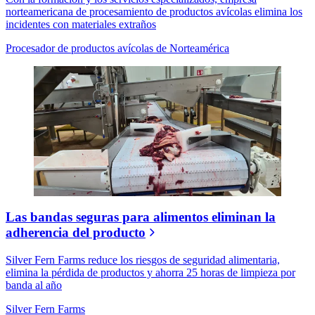
norteamericana de procesamiento de productos avícolas elimina los
incidentes con materiales extraños
Procesador de productos avícolas de Norteamérica
Las bandas seguras para alimentos eliminan la
adherencia del producto
Silver Fern Farms reduce los riesgos de seguridad alimentaria,
elimina la pérdida de productos y ahorra 25 horas de limpieza por
banda al año
Silver Fern Farms