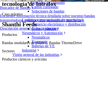
Artículos de consumo
tecnología de Intralox
Cartón corrugado
Buscador de bandas
Soluciones de bandas
Caso práctico
Encuentre Información técnica detallada sobre nuestras bandas
Logística y manipulación de materiales
transportadoras, componentes, accesorios y mucho más
Shanthi Feeds
Comercio electrónico y distribución
Descripción general de los productos
Cartas y paquetes
Neumáticos y Automoción
Productos
Neumáticos
Transporte
Bandas modulares de plástico, Bandas ThermoDrive
Baterías de VE
Industrial
Sectores
Visión general de las industrias
Productos cárnicos y avícolas