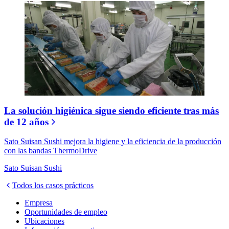
La solución higiénica sigue siendo eficiente tras más
de 12 años
Sato Suisan Sushi mejora la higiene y la eficiencia de la producción
con las bandas ThermoDrive
Sato Suisan Sushi
Todos los casos prácticos
Empresa
Oportunidades de empleo
Ubicaciones