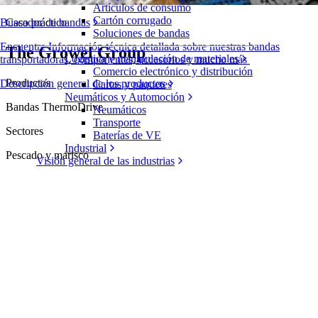
Artículos de consumo
Cartón corrugado
Caso práctico
Buscador de bandas
Soluciones de bandas
Encuentre Información técnica detallada sobre nuestras bandas
The Growel Group
Logística y manipulación de materiales
transportadoras, componentes, accesorios y mucho más
Comercio electrónico y distribución
Productos
Descripción general de los productos
Cartas y paquetes
Neumáticos y Automoción
Bandas ThermoDrive
Neumáticos
Transporte
Sectores
Baterías de VE
Industrial
Pescado y marisco
Visión general de las industrias