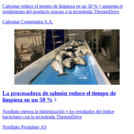
Cabomar reduce el tiempo de limpieza en un 30 % y aumenta el
rendimiento del producto gracias a la tecnología ThermoDrive
Cabomar Congelados S.A.
La procesadora de salmón reduce el tiempo de
limpieza en un 50 %
Nordlaks mejora la higienización y los resultados del índice
bacteriano con la tecnología ThermoDrive
Nordlaks Produkter AS