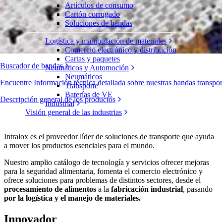
Artículos de consumo
Cartón corrugado
Soluciones de bandas
Logística y manipulación de materiales
Comercio electrónico y distribución
Cartas y paquetes
Buscador de bandas
Neumáticos y Automoción
Neumáticos
Encuentre Información técnica detallada sobre nuestras bandas transp
Transporte
Baterías de VE
Descripción general de los productos
Industrial
Visión general de las industrias
Intralox es el proveedor líder de soluciones de transporte que ayuda
a mover los productos esenciales para el mundo.
Nuestro amplio catálogo de tecnología y servicios ofrecer mejoras
para la seguridad alimentaria, fomenta el comercio electrónico y
ofrece soluciones para problemas de distintos sectores, desde el
procesamiento de alimentos
a la
fabricación industrial
, pasando
por la logística y el manejo de materiales.
Innovador