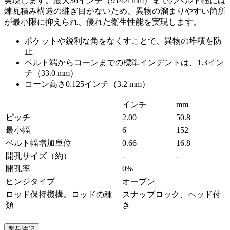
実現します。最大36インチ（914.4 mm）までのベルト幅には
煉瓦積み構造の継ぎ目がないため、異物の溜まりやすい箇所
が最小限に抑えられ、優れた衛生性能を実現します。
ポケットや鋭利な角をなくすことで、異物の堆積を防
止
ベルト端からコーンまでの標準インデントは、1.3イン
チ（33.0 mm）
コーン高さ0.125インチ（3.2 mm）
インチ
mm
ピッチ
2.00
50.8
最小幅
6
152
ベルト幅増加単位
0.66
16.8
開孔サイズ（約）
-
-
開孔率
0%
ヒンジタイプ
オープン
ロッド保持機構。ロッドの種
スナップロック、ヘッド付
類
き
製品注記