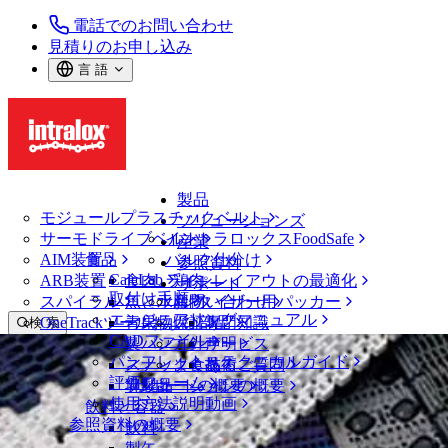
電話でのお問い合わせ
見積りのお申し込み
言 語
製品
モジュールプラスチックベルト
ソリューションズ
サーモドライブベルト
イントラロックスFoodSafe
産業
AIM装置
食品
バルク仕分け
参照資料
CalcLab
ARB装置
食肉、鶏肉
ラインレイアウトの最適化
サポート
取付け手順
スパイラル
魚と水産物
パレタイザー用パッカー
お問い合わせ
エンジニアリングマニュアル
OneTrackツールおよび部品
青果物
保証
専門知識
検 索
CADファイル
製パン
方針声明
サービス
メニューを開く
パンフレット・テクニカルガイド
スナック食品
よくあるご質問
技術
ベルトファインダー
評価フォーム
ソリューションの概要
乳製品
サポートの概要
使用方法説明動画
ベルトファインダー
飲料と容器
参照資料の概要
モジュールプラスチックベルト
飲料
800 シリーズ