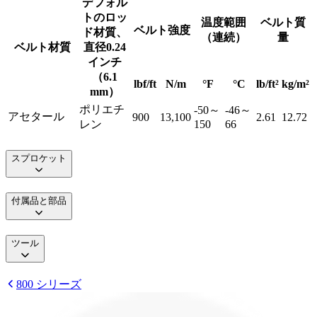
デフォル
トのロッ
温度範囲
ベルト質
ベルト強度
ド材質、
（連続）
量
ベルト材質
直径0.24
インチ
（6.1
lbf/ft
N/m
°F
°C
lb/ft²
kg/m²
mm）
ポリエチ
-50～
-46～
アセタール
900
13,100
2.61
12.72
レン
150
66
スプロケット
付属品と部品
ツール
800 シリーズ