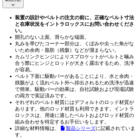
装置の設計やベルトの注文の前に、正確なベルト寸法
と在庫状況をイントラロックスにお問い合わせくださ
い。
開孔のない上面、滑らかな端面。
丸みを帯びたコーナー部分は、くぼみや尖った角がな
いため余肉・脂肪（残骸）などが溜まらない。
カムリンクヒンジによりスプロケットがベルトと噛み
合う際にヒンジとロッドが大きく露出するため、洗浄
が容易。
ベルト下面に駆動バーがあることにより、水と余肉・
残骸がよく流れベルト外へ排出されるため洗浄が迅速
で簡単。駆動バーの効果は、自社試験および現場試験
の両方で実証済みです。
それぞれのベルト材質にはデフォルトのロッド材質が
あります。他のロッド材質も利用できます。イントラ
ロックスは、用途に適したベルトおよびロッド材質の
組み合わせを特定するお手伝いをします。
詳細な材料情報は、
製品シリーズ
に記載されていま
す。