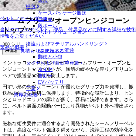
製缶
シームフリー™オープンヒンジコーントップ™
梱包
ケースパッケージ搬送
ベルトファインダー
シームフリー™オープンヒンジコーン
日用品
段ボール
トップ™
当社のコンベアベルト、部品、付属品などに関する詳細な技術
ベルトソリューション
情報をご覧ください
物流およびマテリアルハンドリング
800 シリーズ
製品の概要
eコマースと流通
見積もりを依頼する
共有
郵便と小包
イントラロックス800シリーズ・シームフリー・オープンヒ
タイヤおよび自動車産業
ンジコーントップベルトが、傾斜の緩やかな昇り／下りコン
タイヤ
ベアで搬送品の滑りを防止します。
自動車
EVバッテリー
円すい形の突起（コーン）が優れたグリップ力を発揮し、搬
工業
送品の向きを適切に保持します。特徴的な設計により、ヒン
業界の概要
ジとロッドエリアの露出が多く、容易に洗浄できます。さら
に、ベルト裏面の駆動バーにより異物がベルト外へ排出され
ます。
厳格な衛生要件に適合するよう開発されたシームフリーベル
トは、高度なベルト強度を備えながら、洗浄工程の効率化を