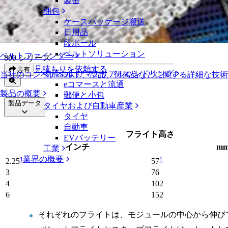
製缶
バケット型フライト
梱包
ケースパッケージ搬送
バケット型フライト
日用品
段ボール
ベルトソリューション
ベルトファインダー
800 シリーズ
見積もりを依頼する
共有
物流およびマテリアルハンドリング
当社のコンベアベルト、部品、付属品などに関する詳細な技
eコマースと流通
製品の概要
郵便と小包
製品データ
タイヤおよび自動車産業
タイヤ
自動車
フライト高さ
EVバッテリー
インチ
m
工業
業界の概要
1
1
2.25
57
3
76
4
102
6
152
それぞれのフライトは、モジュールの中心から伸び