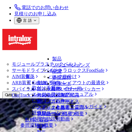
電話でのお問い合わせ
見積りのお申し込み
言 語
製品
モジュールプラスチックベルト
ソリューションズ
サーモドライブベルト
イントラロックスFoodSafe
産業
AIM装置
食品
バルク仕分け
参照資料
CalcLab
ARB装置
食肉、鶏肉
ラインレイアウトの最適化
サポート
取付け手順
スパイラル
魚と水産物
パレタイザー用パッカー
お問い合わせ
エンジニアリングマニュアル
OneTrackツールおよび部品
青果物
保証
専門知識
検 索
CADファイル
製パン
方針声明
サービス
メニューを開く
パンフレット・テクニカルガイド
スナック食品
よくあるご質問
技術
ベルトファインダー
評価フォーム
ソリューションの概要
乳製品
サポートの概要
使用方法説明動画
ベルトファインダー
飲料と容器
参照資料の概要
モジュールプラスチックベルト
飲料
800 シリーズ