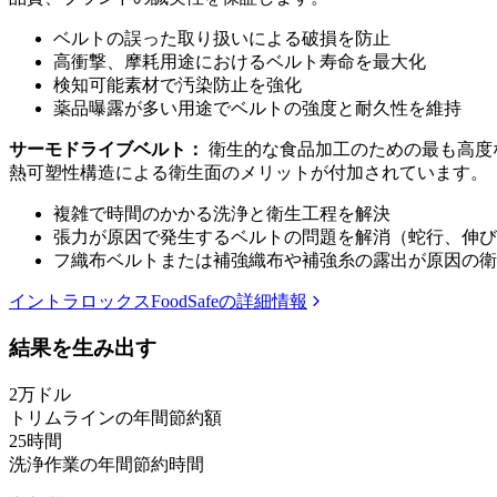
ベルトの誤った取り扱いによる破損を防止
高衝撃、摩耗用途におけるベルト寿命を最大化
検知可能素材で汚染防止を強化
薬品曝露が多い用途でベルトの強度と耐久性を維持
サーモドライブベルト：
衛生的な食品加工のための最も高度
熱可塑性構造による衛生面のメリットが付加されています。
複雑で時間のかかる洗浄と衛生工程を解決
張力が原因で発生するベルトの問題を解消（蛇行、伸び
フ織布ベルトまたは補強織布や補強糸の露出が原因の衛
イントラロックスFoodSafeの詳細情報
結果を生み出す
2万
ドル
トリムラインの年間節約額
25
時間
洗浄作業の年間節約時間