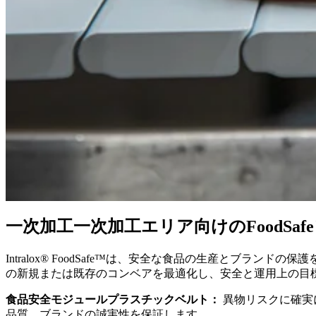
一次加工
一次加工エリア向けのFoodSa
Intralox® FoodSafe™は、安全な食品の生産とブラ
の新規または既存のコンベアを最適化し、安全と運用上の目
食品安全モジュールプラスチックベルト：
異物リスクに確実に
品質、ブランドの誠実性を保証します。