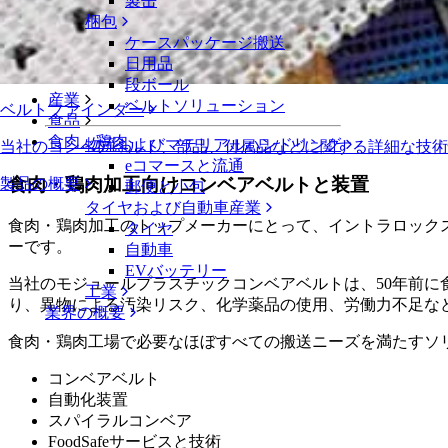
製缶
製パン
梱包
スナック食品
ケースパッケージ搬送
乳製品
日用品
段ボール
産業
ベルトソリューション
ベルトファインダー
食品
食肉、鶏肉
物流およびマテリアルハンドリング
当社のコンベアベルト、部品、付属品などに関する詳細な技
eコマースと流通
食肉・鶏肉加工向けコンベアベルトと装置
製品の概要
郵便と小包
タイヤおよび自動車産業
食肉・鶏肉加工のトップメーカーにとって、イントラロック
タイヤ
ーです。
自動車
EVバッテリー
当社のモジュールプラスチックコンベアベルトは、50年前
工業
り、異物による汚染リスク、化学薬品の使用、労働力不足な
業界の概要
食肉・鶏肉工場で必要なほぼすべての搬送ニーズを満たすソ
コンベアベルト
自動化装置
スパイラルコンベア
FoodSafeサービスと技術