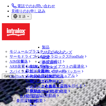
電話でのお問い合わせ
見積りのお申し込み
言 語
製品
モジュールプラスチックベルト
ソリューションズ
サーモドライブベルト
イントラロックスFoodSafe
産業
AIM装置
食品
バルク仕分け
参照資料
CalcLab
ARB装置
食肉、鶏肉
ラインレイアウトの最適化
サポート
取付け手順
スパイラル
魚と水産物
パレタイザー用パッカー
お問い合わせ
エンジニアリングマニュアル
OneTrackツールおよび部品
青果物
保証
専門知識
検 索
CADファイル
製パン
方針声明
サービス
メニューを開く
パンフレット・テクニカルガイド
スナック食品
よくあるご質問
技術
食品
評価フォーム
ソリューションの概要
乳製品
サポートの概要
使用方法説明動画
食肉、鶏肉
飲料と容器
参照資料の概要
魚と水産物
飲料
青果物