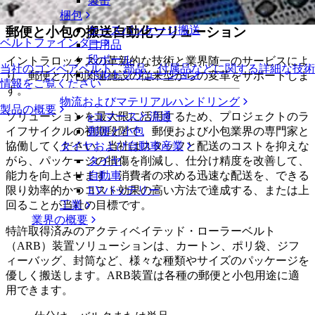
製缶
郵便と小包
梱包
ケースパッケージ搬送
郵便と小包の搬送自動化ソリューション
ベルトファインダー
日用品
段ボール
イントラロックスの革新的な技術と業界随一のサービスによ
当社のコンベアベルト、部品、付属品などに関する詳細な技術
ベルトソリューション
り、郵便と小包関連施設の従来型からの変革をサポートしま
情報をご覧ください
す。
物流およびマテリアルハンドリング
製品の概要
eコマースと流通
ソリューションを最大限に活用するため、プロジェクトのラ
郵便と小包
イフサイクルの初期段階で、郵便および小包業界の専門家と
タイヤおよび自動車産業
協働してください。当社はスタッフと配送のコストを抑えな
タイヤ
がら、パッケージの損傷を削減し、仕分け精度を改善して、
自動車
能力を向上させます。消費者の求める迅速な配送を、できる
EVバッテリー
限り効率的かつコスト効果の高い方法で達成する、または上
工業
回ることが当社の目標です。
業界の概要
特許取得済みのアクティベイテッド・ローラーベルト
（ARB）装置ソリューションは、カートン、ポリ袋、ジフ
ィーバッグ、封筒など、様々な種類やサイズのパッケージを
優しく搬送します。ARB装置は各種の郵便と小包用途に適
用できます。