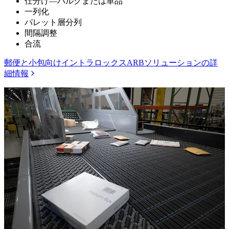
仕分け—バルクまたは単品
一列化
パレット層分列
間隔調整
合流
郵便と小包向けイントラロックスARBソリューションの詳
細情報