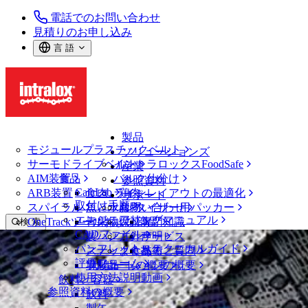
電話でのお問い合わせ
見積りのお申し込み
言 語
製品
モジュールプラスチックベルト
ソリューションズ
サーモドライブベルト
イントラロックスFoodSafe
産業
AIM装置
食品
バルク仕分け
参照資料
CalcLab
ARB装置
食肉、鶏肉
ラインレイアウトの最適化
サポート
取付け手順
スパイラル
魚と水産物
パレタイザー用パッカー
お問い合わせ
エンジニアリングマニュアル
OneTrackツールおよび部品
青果物
保証
専門知識
検 索
CADファイル
製パン
方針声明
サービス
メニューを開く
パンフレット・テクニカルガイド
スナック食品
よくあるご質問
技術
物流およびマテリアルハンドリング
評価フォーム
ソリューションの概要
乳製品
サポートの概要
使用方法説明動画
飲料と容器
産業
参照資料の概要
飲料
物流およびマテリアルハンドリング