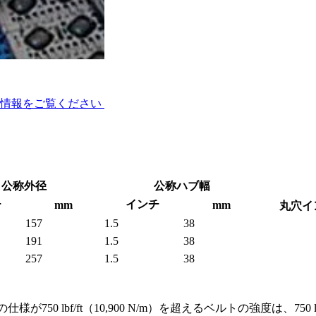
スプロケット
術情報をご覧ください
公称外径
公称ハブ幅
チ
インチ
mm
mm
丸穴イ
157
1.5
38
191
1.5
38
257
1.5
38
 lbf/ft（10,900 N/m）を超えるベルトの強度は、750 l