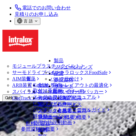
電話でのお問い合わせ
見積りのお申し込み
言 語
製品
モジュールプラスチックベルト
ソリューションズ
サーモドライブベルト
イントラロックスFoodSafe
産業
AIM装置
食品
バルク仕分け
参照資料
CalcLab
ARB装置
食肉、鶏肉
ラインレイアウトの最適化
サポート
取付け手順
スパイラル
魚と水産物
パレタイザー用パッカー
お問い合わせ
エンジニアリングマニュアル
OneTrackツールおよび部品
青果物
保証
専門知識
検 索
CADファイル
製パン
方針声明
サービス
メニューを開く
パンフレット・テクニカルガイド
スナック食品
よくあるご質問
技術
ベルトファインダー
評価フォーム
ソリューションの概要
乳製品
サポートの概要
使用方法説明動画
ベルトファインダー
飲料と容器
参照資料の概要
モジュールプラスチックベルト
飲料
800 シリーズ