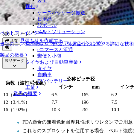
製缶
超耐摩耗性ポリウレタン（FDA）分割スプロケット
梱包
ケースパッケージ搬送
超耐摩耗性ポリウレタン（FDA）分割
日用品
段ボール
ベルトソリューション
ベルトファインダー
800 シリーズ
見積もりを依頼する
共有
物流およびマテリアルハンドリング
当社のコンベアベルト、部品、付属品などに関する詳細な技
eコマースと流通
製品の概要
郵便と小包
製品データ
タイヤおよび自動車産業
タイヤ
自動車
公称ピッチ径
EVバッテリー
歯数（波打ち現象）
インチ
イン
mm
工業
業界の概要
10（4.89%）
6.5
165
6.2
12（3.41%）
7.7
196
7.5
16（1.92%）
10.3
262
10.1
FDA適合の無着色超耐摩耗性ポリウレタンでご用意
これらのスプロケットを使用する場合、ベルト強度の仕様が750