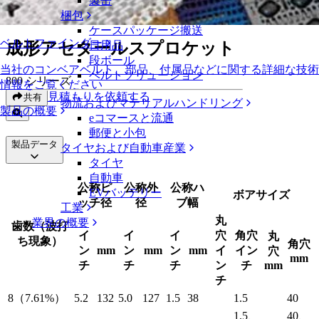
製缶
成形アセタールスプロケット
梱包
ケースパッケージ搬送
ベルトファインダー
成形アセタールスプロケット
日用品
段ボール
当社のコンベアベルト、部品、付属品などに関する詳細な技術
ベルトソリューション
800 シリーズ
情報をご覧ください
見積もりを依頼する
共有
物流およびマテリアルハンドリング
製品の概要
eコマースと流通
郵便と小包
製品データ
タイヤおよび自動車産業
タイヤ
自動車
公称ピ
公称外
公称ハ
EVバッテリー
ボアサイズ
ッチ径
径
ブ幅
工業
丸
業界の概要
歯数（波打
イ
イ
イ
穴
角穴
丸
ち現象）
角穴
ン
mm
ン
mm
ン
mm
イ
イン
穴
mm
チ
チ
チ
ン
チ
mm
チ
8（7.61%）
5.2
132
5.0
127
1.5
38
1.5
40
1.5、
40、