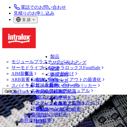
電話でのお問い合わせ
見積りのお申し込み
言 語
製品
モジュールプラスチックベルト
ソリューションズ
サーモドライブベルト
イントラロックスFoodSafe
産業
AIM装置
食品
バルク仕分け
参照資料
CalcLab
ARB装置
食肉、鶏肉
ラインレイアウトの最適化
サポート
取付け手順
スパイラル
魚と水産物
パレタイザー用パッカー
お問い合わせ
エンジニアリングマニュアル
OneTrackツールおよび部品
青果物
保証
専門知識
検 索
CADファイル
製パン
方針声明
サービス
メニューを開く
パンフレット・テクニカルガイド
スナック食品
よくあるご質問
技術
ベルトファインダー
評価フォーム
ソリューションの概要
乳製品
サポートの概要
使用方法説明動画
ベルトファインダー
飲料と容器
参照資料の概要
モジュールプラスチックベルト
飲料
800 シリーズ