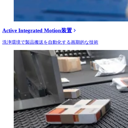
Active Integrated Motion装置
洗浄環境で製品搬送を自動化する画期的な技術