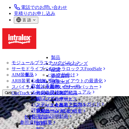
電話でのお問い合わせ
見積りのお申し込み
言 語
製品
モジュールプラスチックベルト
ソリューションズ
サーモドライブベルト
イントラロックスFoodSafe
産業
AIM装置
食品
バルク仕分け
参照資料
CalcLab
ARB装置
食肉、鶏肉
ラインレイアウトの最適化
サポート
取付け手順
スパイラル
魚と水産物
パレタイザー用パッカー
お問い合わせ
エンジニアリングマニュアル
OneTrackツールおよび部品
青果物
保証
専門知識
検 索
CADファイル
製パン
方針声明
サービス
メニューを開く
パンフレット・テクニカルガイド
スナック食品
よくあるご質問
技術
見積りのお申し込み
評価フォーム
ソリューションの概要
乳製品
サポートの概要
使用方法説明動画
飲料と容器
見積りのお申し込み
参照資料の概要
飲料