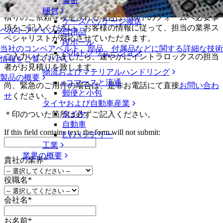
製缶
イントラロックスの製品またはサービスに関しまして、お見
梱包
積りのご依頼を希望される場合は、以下のフォームへ必要事
ケースパッケージ搬送
項をご記入ください。お客様の情報に従って、担当の業界ス
ベルトファインダー
日用品
ペシャリストが対応させていただきます。
段ボール
当社のコンベアベルト、部品、付属品などに関する詳細な技術
ベルトソリューション
ご入力いただけましたら、速やかにイントラロックスの担当
情報をご覧ください
者がお見積りを致します。
物流およびマテリアルハンドリング
製品の概要
eコマースと流通
尚、緊急のご用件の場合は、是非お電話にて直接
お問い合わ
郵便と小包
せ
ください。
タイヤおよび自動車産業
タイヤ
＊印のついた箇所は必ずご記入ください。
自動車
If this field contains text, the form will not submit:
EVバッテリー
工業
業界の概要
貴社の業界
*
役職名
*
会社名
*
お名前
*