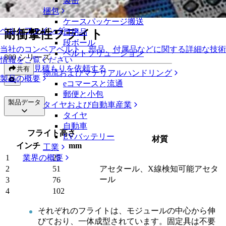
製缶
耐衝撃性フライト
梱包
ケースパッケージ搬送
ベルトファインダー
耐衝撃性フライト
日用品
段ボール
当社のコンベアベルト、部品、付属品などに関する詳細な技術
ベルトソリューション
800 シリーズ
情報をご覧ください
見積もりを依頼する
共有
物流およびマテリアルハンドリング
製品の概要
eコマースと流通
郵便と小包
製品データ
タイヤおよび自動車産業
タイヤ
自動車
フライト高さ
EVバッテリー
材質
インチ
mm
工業
業界の概要
1
25
2
51
アセタール、X線検知可能アセタ
ール
3
76
4
102
それぞれのフライトは、モジュールの中心から伸
びており、一体成型されています。固定具は不要