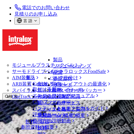
電話でのお問い合わせ
見積りのお申し込み
言 語
製品
モジュールプラスチックベルト
ソリューションズ
サーモドライブベルト
イントラロックスFoodSafe
産業
AIM装置
食品
バルク仕分け
参照資料
CalcLab
ARB装置
食肉、鶏肉
ラインレイアウトの最適化
サポート
取付け手順
スパイラル
魚と水産物
パレタイザー用パッカー
お問い合わせ
エンジニアリングマニュアル
OneTrackツールおよび部品
青果物
保証
専門知識
検 索
CADファイル
製パン
方針声明
サービス
メニューを開く
パンフレット・テクニカルガイド
スナック食品
よくあるご質問
技術
ベルトファインダー
評価フォーム
ソリューションの概要
乳製品
サポートの概要
使用方法説明動画
ベルトファインダー
飲料と容器
参照資料の概要
モジュールプラスチックベルト
飲料
800 シリーズ