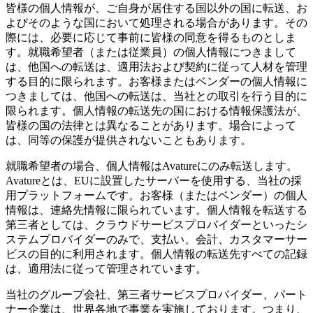
皆様の個人情報が、ご自身が居住する国以外の国に転送、お
よびそのような国において処理される場合があります。その
際には、必要に応じて事前に皆様の同意を得るものとしま
す。就職希望者（または従業員）の個人情報につきまして
は、他国への転送は、適用法および契約に従って人材を管理
する目的に限られます。お客様またはベンダーの個人情報に
つきましては、他国への転送は、当社との取引を行う目的に
限られます。個人情報の転送先の国における情報保護法が、
皆様の国の法律とは異なることがあります。場合によって
は、同等の保護が提供されないこともあります。
就職希望者の場合、個人情報はAvatureにのみ転送します。
Avatureとは、EUに設置したサーバーを使用する、当社の採
用プラットフォームです。お客様（またはベンダー）の個人
情報は、連絡先情報に限られています。個人情報を転送する
第三者としては、クラウドサービスプロバイダーといったシ
ステムプロバイダーのみで、支払い、会計、カスタマーサー
ビスの目的に利用されます。個人情報の転送先すべての記録
は、適用法に従って管理されています。
当社のグループ会社、第三者サービスプロバイダー、パート
ナー企業は、世界各地で事業を実施しております。つまり、