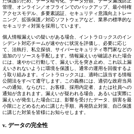
た保護のため、データ暗号化、データ分類、データ漏洩防止
管理、オンライン／オフラインでのバックアップ、最小特権
アクセスモデル、多要素認証、セキュリティ意識向上トレー
ニング、拡張保護／対応ソフトウェアなど、業界の標準的な
セキュリティ対策を採用しています。
個人情報漏えいの疑いがある場合、イントラロックスのイン
シデント対応チームが速やかに状況を評価し、必要に応じ
て、法執行、私立探偵、サイバーセキュリティ専門家などの
追加のリソースを手配します。情報漏えいが確認された場合
には、速やかに行動して、漏えい元を突き止め、これ以上漏
えいされないように環境を保護し、通常の運用を回復するよ
う取り組みます。イントラロックスは、適時に該当する情報
公開法をすべて遵守します。この義務には、適切な政府当局
への通知、ならびに、お客様、採用内定者、または社員への
通知が含まれます。漏えいが疑われる場合、あるいは実際に
漏えいが発生した場合には、影響を受けたデータ、損害を最
小限にとどめるために講じた手順、再発防止対策、自己保護
に講じた対策を皆様にお知らせします。
v. データの完全性