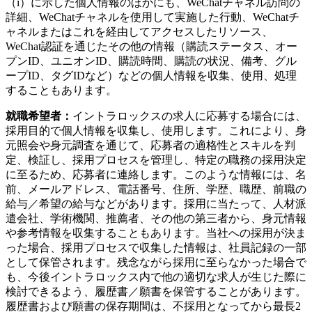
（i）に示した個人情報のほかにも、WeChatチャネル訪問の
詳細、WeChatチャネルを使用して実施した行動、WeChatチ
ャネルまたはこれを経由してアクセスしたリソース、
WeChat認証を通じたその他の情報（購読ステータス、オー
プンID、ユニオンID、購読時間、購読の状況、備考、グル
ープID、タグIDなど）などの個人情報を収集、使用、処理
することもあります。
就職希望者：
イントラロックスの求人に応募する場合には、
採用目的で個人情報を収集し、使用します。これにより、身
元照会や身元調査を通じて、応募者の適格性とスキルを判
定、検証し、採用プロセスを管理し、特定の職務の採用決定
に至るため、応募者に連絡します。このような情報には、名
前、メールアドレス、電話番号、住所、学歴、職歴、前職の
給与／希望の給与などがあります。採用に当たって、人材派
遣会社、学術機関、推薦者、その他の第三者から、身元情報
や参考情報を収集することもあります。当社への採用が決ま
った場合、採用プロセスで収集した情報は、社員記録の一部
として保管されます。残念ながら採用に至らなかった場合で
も、今後イントラロックス内で他の適切な求人が生じた際に
検討できるよう、履歴書／願書を保管することがあります。
履歴書および願書の保存期間は、不採用となってから最長2