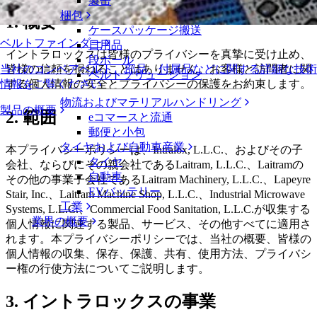
製缶
梱包
1. 概要
ケースパッケージ搬送
ベルトファインダー
日用品
イントラロックスは皆様のプライバシーを真摯に受け止め、
段ボール
皆様の信頼を損ねることはありません。お客様と訪問者に関
当社のコンベアベルト、部品、付属品などに関する詳細な技術
ベルトソリューション
する個人情報の安全とプライバシーの保護をお約束します。
情報をご覧ください
物流およびマテリアルハンドリング
製品の概要
2. 範囲
eコマースと流通
郵便と小包
タイヤおよび自動車産業
本プライバシーポリシーは、Intralox, L.L.C.、およびその子
タイヤ
会社、ならびにその親会社であるLaitram, L.L.C.、Laitramの
自動車
その他の事業子会社であるLaitram Machinery, L.L.C.、Lapeyre
EVバッテリー
Stair, Inc.、Laitram Machine Shop, L.L.C.、Industrial Microwave
工業
Systems, L.L.C.、Commercial Food Sanitation, L.L.C.が収集する
業界の概要
個人情報に関連する製品、サービス、その他すべてに適用さ
れます。本プライバシーポリシーでは、当社の概要、皆様の
個人情報の収集、保存、保護、共有、使用方法、プライバシ
ー権の行使方法についてご説明します。
3. イントラロックスの事業