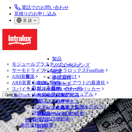
電話でのお問い合わせ
見積りのお申し込み
言 語
製品
モジュールプラスチックベルト
ソリューションズ
サーモドライブベルト
イントラロックスFoodSafe
産業
AIM装置
食品
バルク仕分け
参照資料
CalcLab
ARB装置
食肉、鶏肉
ラインレイアウトの最適化
サポート
取付け手順
スパイラル
魚と水産物
パレタイザー用パッカー
お問い合わせ
エンジニアリングマニュアル
OneTrackツールおよび部品
青果物
保証
専門知識
検 索
CADファイル
製パン
方針声明
サービス
メニューを開く
パンフレット・テクニカルガイド
スナック食品
よくあるご質問
技術
評価フォーム
ソリューションの概要
乳製品
サポートの概要
イントラロックスのプライバシーポリ
使用方法説明動画
飲料と容器
シー
参照資料の概要
飲料