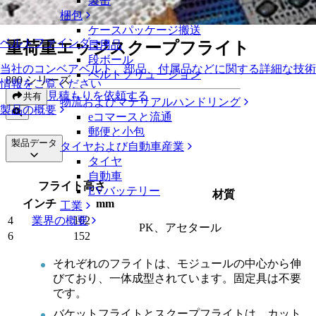
製缶
重荷重エッジスクープフライト
梱包
ケースパッケージ搬送
ベルトファインダー
重荷重エッジスクープフライト
日用品
段ボール
当社のコンベアベルト、部品、付属品などに関する詳細な技術
ベルトソリューション
800 シリーズ
情報をご覧ください
見積もりを依頼する
共有
物流およびマテリアルハンドリング
製品の概要
eコマースと流通
郵便と小包
製品データ
タイヤおよび自動車産業
タイヤ
自動車
フライト高さ
EVバッテリー
材質
インチ
mm
工業
業界の概要
4
102
PK、アセタール
6
152
それぞれのフライトは、モジュールの中心から伸
びており、一体成型されています。固定具は不要
です。
バケットフライトとスクープフライトは、カット