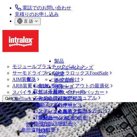
電話でのお問い合わせ
見積りのお申し込み
言 語
製品
モジュールプラスチックベルト
ソリューションズ
サーモドライブベルト
イントラロックスFoodSafe
産業
AIM装置
食品
バルク仕分け
参照資料
CalcLab
ARB装置
食肉、鶏肉
ラインレイアウトの最適化
サポート
取付け手順
スパイラル
魚と水産物
パレタイザー用パッカー
お問い合わせ
エンジニアリングマニュアル
OneTrackツールおよび部品
青果物
保証
専門知識
検 索
CADファイル
製パン
方針声明
サービス
メニューを開く
パンフレット・テクニカルガイド
スナック食品
よくあるご質問
技術
ベルトファインダー
評価フォーム
ソリューションの概要
乳製品
サポートの概要
使用方法説明動画
ベルトファインダー
飲料と容器
参照資料の概要
モジュールプラスチックベルト
飲料
800 シリーズ