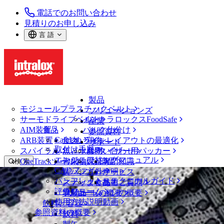
電話でのお問い合わせ
見積りのお申し込み
言 語
製品
モジュールプラスチックベルト
ソリューションズ
サーモドライブベルト
イントラロックスFoodSafe
産業
AIM装置
食品
バルク仕分け
参照資料
CalcLab
ARB装置
食肉、鶏肉
ラインレイアウトの最適化
サポート
取付け手順
スパイラル
魚と水産物
パレタイザー用パッカー
お問い合わせ
エンジニアリングマニュアル
OneTrackツールおよび部品
青果物
保証
専門知識
検 索
CADファイル
製パン
方針声明
サービス
メニューを開く
パンフレット・テクニカルガイド
スナック食品
よくあるご質問
技術
タイヤおよび自動車産業
評価フォーム
ソリューションの概要
乳製品
サポートの概要
使用方法説明動画
飲料と容器
産業
参照資料の概要
飲料
タイヤおよび自動車産業