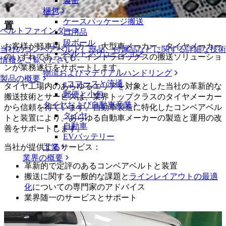
製缶
梱包
タイヤおよび自動車製造向けコンベアベルトと装
ケースパッケージ搬送
置
ベルトファインダー
日用品
段ボール
お客様が軽車両メーカー、大型車メーカー、タイヤメーカー
当社のコンベアベルト、部品、付属品などに関する詳細な技術
ベルトソリューション
のいずれであっても、イントラロックスの搬送ソリューショ
情報をご覧ください
ンが業務遂行をサポートします。
物流およびマテリアルハンドリング
製品の概要
eコマースと流通
タイヤ工場内のあらゆるエリアを対象とした当社の革新的な
郵便と小包
搬送技術とサービスは、業界トップクラスのタイヤメーカー
タイヤおよび自動車産業
から信頼を得ています。自動車製造に特化したコンベアベル
タイヤ
トと装置により、あらゆる自動車メーカーの製造と運用の改
自動車
善をサポートします。
EVバッテリー
工業
当社が提供するサービス：
業界の概要
革新的で定評のあるコンベアベルトと装置
搬送に関する一般的な課題と
ラインレイアウトの最適
化
についての専門家のアドバイス
業界随一のサービスとサポート