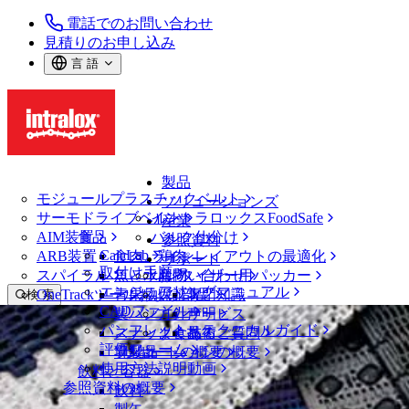
電話でのお問い合わせ
見積りのお申し込み
言 語
製品
モジュールプラスチックベルト
ソリューションズ
サーモドライブベルト
イントラロックスFoodSafe
産業
AIM装置
食品
バルク仕分け
参照資料
CalcLab
ARB装置
食肉、鶏肉
ラインレイアウトの最適化
サポート
取付け手順
スパイラル
魚と水産物
パレタイザー用パッカー
お問い合わせ
エンジニアリングマニュアル
OneTrackツールおよび部品
青果物
保証
専門知識
検 索
CADファイル
製パン
方針声明
サービス
メニューを開く
パンフレット・テクニカルガイド
スナック食品
よくあるご質問
技術
ベルトファインダー
評価フォーム
ソリューションの概要
乳製品
サポートの概要
使用方法説明動画
ベルトファインダー
飲料と容器
参照資料の概要
モジュールプラスチックベルト
飲料
800 シリーズ