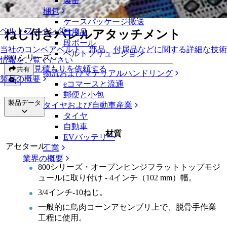
製缶
ねじ付きバレルアタッチメント
梱包
ケースパッケージ搬送
ベルトファインダー
ねじ付きバレルアタッチメント
日用品
段ボール
当社のコンベアベルト、部品、付属品などに関する詳細な技術
ベルトソリューション
800 シリーズ
情報をご覧ください
見積もりを依頼する
共有
物流およびマテリアルハンドリング
製品の概要
eコマースと流通
郵便と小包
製品データ
タイヤおよび自動車産業
タイヤ
自動車
材質
EVバッテリー
アセタール
工業
業界の概要
800シリーズ・オープンヒンジフラットトップモジ
ュールに取り付け - 4インチ（102 mm）幅。
3/4インチ-10ねじ。
一般的に鳥肉コーンアセンブリ上で、脱骨手作業
工程に使用。