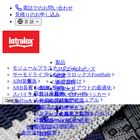
電話でのお問い合わせ
見積りのお申し込み
言 語
製品
モジュールプラスチックベルト
ソリューションズ
サーモドライブベルト
イントラロックスFoodSafe
産業
AIM装置
食品
バルク仕分け
参照資料
CalcLab
ARB装置
食肉、鶏肉
ラインレイアウトの最適化
サポート
取付け手順
スパイラル
魚と水産物
パレタイザー用パッカー
お問い合わせ
エンジニアリングマニュアル
OneTrackツールおよび部品
青果物
保証
専門知識
検 索
CADファイル
製パン
方針声明
サービス
メニューを開く
パンフレット・テクニカルガイド
スナック食品
よくあるご質問
技術
評価フォーム
ソリューションの概要
乳製品
サポートの概要
免責事項
使用方法説明動画
飲料と容器
参照資料の概要
飲料
本ウェブサイトに記載されている情報は、お客様に対する支