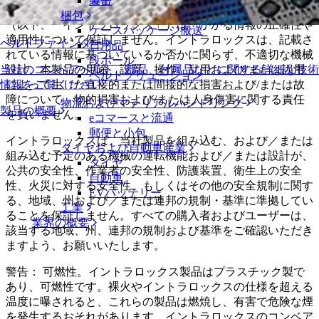
製缶
援と便宜のためにのみ提供されています。Intralox, L.L.C.
梱包
（以下、「イントラロックス」）は、かかる情報の正確性や
ケースパッケージ搬送
適用性について保証しません。イントラロックスは、記載さ
ベルトファインダー
日用品
れている情報に基づいているか否かに関らず、不適切な機械
段ボール
設計、本製品の用途、設置、操作、乱用および/または誤用
当社のコンベアベルト、部品、付属品などに関する詳細な技術
ベルトソリューション
によって生じた直接的または間接的な損害および/または故
情報をご覧ください
障について、物的損害および/または人身傷害に関する責任
物流およびマテリアルハンドリング
製品の概要
を負いません。
eコマースと流通
郵便と小包
イントラロックスは、当社製品を組み込む、および／または
タイヤおよび自動車産業
組み込む予定のある機械の運転機能および／または設計が、
タイヤ
公共の安全性、作業者の安全性、防護装置、衛生上の安全
自動車
性、火災に対する安全性、もしくはその他の安全規制に関す
EVバッテリー
る、地域、州および／または連邦の規制・基準に準拠してい
工業
ることを保証しません。すべての購入者およびユーザーは、
業界の概要
該当する地域、州、連邦の規制および基準をご確認いただき
ますよう、お願いいたします。
警告： 可燃性。イントラロックス製品はプラスチック製で
あり、可燃性です。裸火やイントラロックスの仕様を超える
温度に曝されると、これらの製品は燃焼し、有害で危険な煙
を発生するおそれがあります。イントラロックスのコンベア