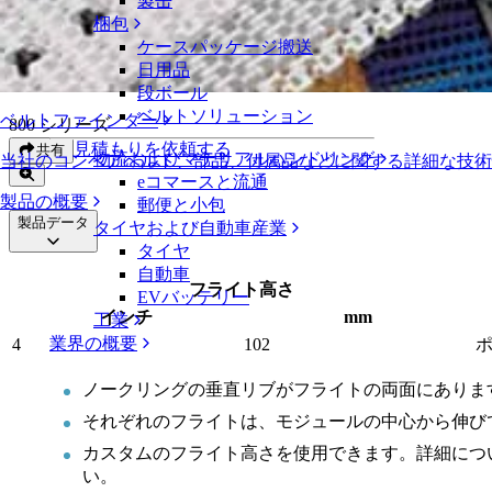
製缶
ナブトップベースのフライト（ダブルノークリング）
梱包
ケースパッケージ搬送
ナブトップベースのフライト（ダブル
日用品
段ボール
ベルトソリューション
ベルトファインダー
800 シリーズ
見積もりを依頼する
共有
物流およびマテリアルハンドリング
当社のコンベアベルト、部品、付属品などに関する詳細な技
eコマースと流通
製品の概要
郵便と小包
製品データ
タイヤおよび自動車産業
タイヤ
自動車
フライト高さ
EVバッテリー
インチ
mm
工業
業界の概要
4
102
ノークリングの垂直リブがフライトの両面にありま
それぞれのフライトは、モジュールの中心から伸び
カスタムのフライト高さを使用できます。詳細につ
い。