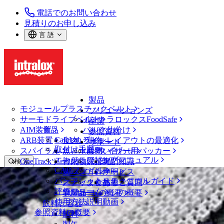
電話でのお問い合わせ
見積りのお申し込み
言 語
製品
モジュールプラスチックベルト
ソリューションズ
サーモドライブベルト
イントラロックスFoodSafe
産業
AIM装置
食品
バルク仕分け
参照資料
CalcLab
ARB装置
食肉、鶏肉
ラインレイアウトの最適化
サポート
取付け手順
スパイラル
魚と水産物
パレタイザー用パッカー
お問い合わせ
エンジニアリングマニュアル
OneTrackツールおよび部品
青果物
保証
専門知識
検 索
CADファイル
製パン
方針声明
サービス
メニューを開く
パンフレット・テクニカルガイド
スナック食品
よくあるご質問
技術
ベルトファインダー
評価フォーム
ソリューションの概要
乳製品
サポートの概要
使用方法説明動画
ベルトファインダー
飲料と容器
参照資料の概要
モジュールプラスチックベルト
飲料
800 シリーズ