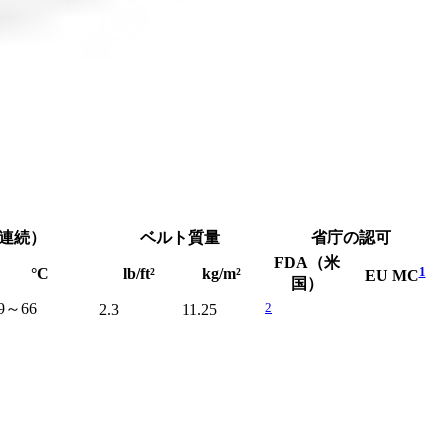
連続）
ベルト質量
省庁の認可
FDA（米
1
°C
lb/ft²
kg/m²
EU MC
国）
2
29～66
2.3
11.25