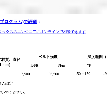
グプログラム)で評価
ロックスのエンジニアにオンラインで相談できます
ベルト強度
温度範囲（
ド材質、直径
1 mm）
lbf/ft
N/m
°F
-50～150
-
2,500
36,500
輸入認定
ないでください。