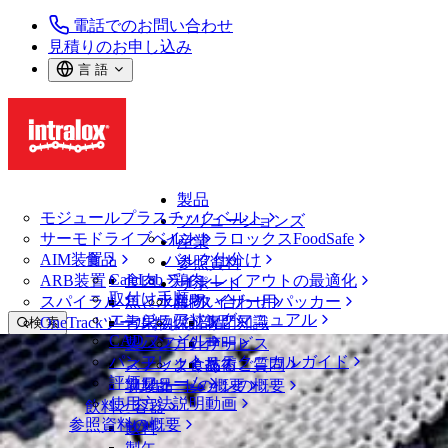
電話でのお問い合わせ
見積りのお申し込み
言 語
製品
モジュールプラスチックベルト
ソリューションズ
サーモドライブベルト
イントラロックスFoodSafe
産業
AIM装置
食品
バルク仕分け
参照資料
CalcLab
ARB装置
食肉、鶏肉
ラインレイアウトの最適化
サポート
取付け手順
スパイラル
魚と水産物
パレタイザー用パッカー
お問い合わせ
エンジニアリングマニュアル
OneTrackツールおよび部品
青果物
保証
専門知識
検 索
CADファイル
製パン
方針声明
サービス
メニューを開く
パンフレット・テクニカルガイド
スナック食品
よくあるご質問
技術
ベルトファインダー
評価フォーム
ソリューションの概要
乳製品
サポートの概要
使用方法説明動画
ベルトファインダー
飲料と容器
参照資料の概要
モジュールプラスチックベルト
飲料
800 シリーズ