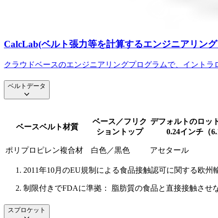
CalcLab(ベルト張力等を計算するエンジニアリン
クラウドベースのエンジニアリングプログラムで、イントラ
ベルトデータ
ベース／フリク
デフォルトのロッ
ベースベルト材質
ショントップ
0.24インチ（6.
ポリプロピレン複合材
白色／黒色
アセタール
2011年10月のEU規制による食品接触認可に関する欧州
制限付きでFDAに準拠： 脂肪質の食品と直接接触させ
スプロケット