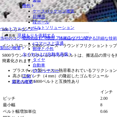
製缶
ラウンドフリクショントップ
梱包
ケースパッケージ搬送
ラウンドフリクショントップ
日用品
段ボール
ベルトソリューション
ベルトファインダー
800 シリーズ
見積もりを依頼する
共有
物流およびマテリアルハンドリング
当社のコンベアベルト、部品、付属品などに関する詳細な技
eコマースと流通
イントラロックス800シリーズ・ラウンドフリクショントッ
製品の概要
郵便と小包
タイヤおよび自動車産業
S800ラウンドフリクショントップベルトは、搬送品の滑り
タイヤ
簡素化されます。
自動車
プラスチック製ベースに熱溶着されているフリクション
EVバッテリー
高さ0.16インチ（4 mm）の隆起したゴムモジュール
工業
ほとんどのS800ベルトと互換性あり
業界の概要
インチ
ピッチ
2.00
最小幅
8
ベルト幅増加単位
0.66