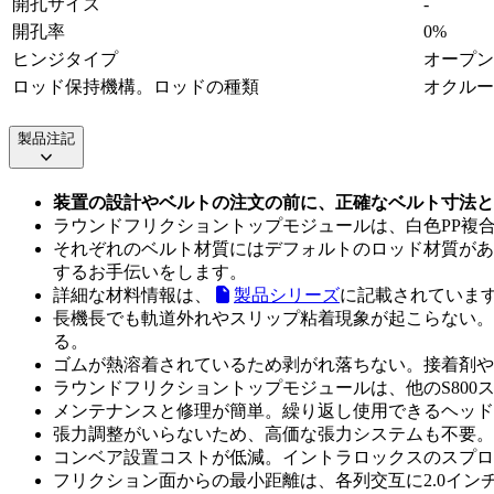
開孔サイズ
-
開孔率
0%
ヒンジタイプ
オープン
ロッド保持機構。ロッドの種類
オクルー
製品注記
装置の設計やベルトの注文の前に、正確なベルト寸法と
ラウンドフリクショントップモジュールは、白色PP複
それぞれのベルト材質にはデフォルトのロッド材質があ
するお手伝いをします。
詳細な材料情報は、
製品シリーズ
に記載されていま
長機長でも軌道外れやスリップ粘着現象が起こらない。
る。
ゴムが熱溶着されているため剥がれ落ちない。接着剤や
ラウンドフリクショントップモジュールは、他のS80
メンテナンスと修理が簡単。繰り返し使用できるヘッド
張力調整がいらないため、高価な張力システムも不要。
コンベア設置コストが低減。イントラロックスのスプロ
フリクション面からの最小距離は、各列交互に2.0インチ（50.