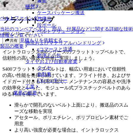
製缶
フラットトップ
梱包
ケースパッケージ搬送
ベルトファインダー
フラットトップ
日用品
段ボール
当社のコンベアベルト、部品、付属品などに関する詳細な技術
ベルトソリューション
400 シリーズ
情報をご覧ください
見積もりを依頼する
共有
物流およびマテリアルハンドリング
製品の概要
eコマースと流通
イントラロックス400シリーズのフラットトップベルトで、
郵便と小包
信頼性の高い搬送を簡単に実現しましょう。
タイヤおよび自動車産業
タイヤ
S400フラットトップベルトは、幅広い用途において信頼性
自動車
の高い性能を発揮し続けています。フライト付き、およびサ
EVバッテリー
イドガード付きも利用可能で、メンテナンスの容易さや洗浄
工業
の効率化といった、モジュール式プラスチックベルトのあら
業界の概要
ゆる利点を備えています。
滑らかで開孔のないベルト上面により、搬送品のスム
ーズな移動を実現
アセタール、ポリエチレン、ポリプロピレン素材でご
用意
より高い強度が必要な場合は、イントラロックス