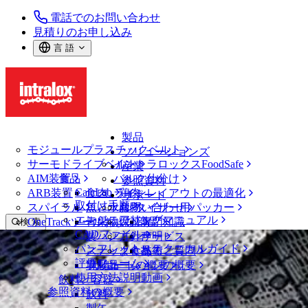
電話でのお問い合わせ
見積りのお申し込み
言 語
製品
モジュールプラスチックベルト
ソリューションズ
サーモドライブベルト
イントラロックスFoodSafe
産業
AIM装置
食品
バルク仕分け
参照資料
CalcLab
ARB装置
食肉、鶏肉
ラインレイアウトの最適化
サポート
取付け手順
スパイラル
魚と水産物
パレタイザー用パッカー
お問い合わせ
エンジニアリングマニュアル
OneTrackツールおよび部品
青果物
保証
専門知識
検 索
CADファイル
製パン
方針声明
サービス
メニューを開く
パンフレット・テクニカルガイド
スナック食品
よくあるご質問
技術
ベルトファインダー
評価フォーム
ソリューションの概要
乳製品
サポートの概要
使用方法説明動画
ベルトファインダー
飲料と容器
参照資料の概要
モジュールプラスチックベルト
飲料
400 シリーズ