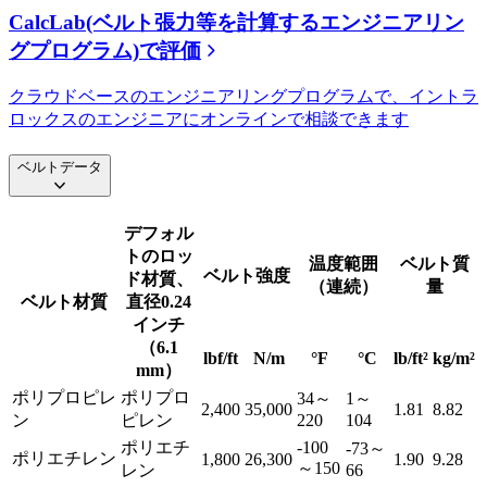
CalcLab(ベルト張力等を計算するエンジニアリン
グプログラム)で評価
クラウドベースのエンジニアリングプログラムで、イントラ
ロックスのエンジニアにオンラインで相談できます
ベルトデータ
デフォル
トのロッ
温度範囲
ベルト質
ベルト強度
ド材質、
（連続）
量
ベルト材質
直径0.24
インチ
（6.1
lbf/ft
N/m
°F
°C
lb/ft²
kg/m²
mm）
ポリプロピレ
ポリプロ
34～
1～
2,400
35,000
1.81
8.82
ン
ピレン
220
104
ポリエチ
-100
-73～
ポリエチレン
1,800
26,300
1.90
9.28
～150
レン
66