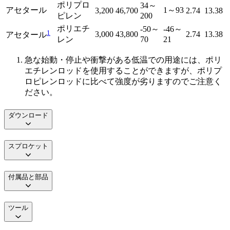
ポリプロ
34～
アセタール
1～93
3,200
46,700
2.74
13.38
ピレン
200
ポリエチ
-50～
-46～
1
3,000
43,800
2.74
13.38
アセタール
レン
70
21
急な始動・停止や衝撃がある低温での用途には、ポリ
エチレンロッドを使用することができますが、ポリプ
ロピレンロッドに比べて強度が劣りますのでご注意く
ださい。
ダウンロード
スプロケット
付属品と部品
ツール