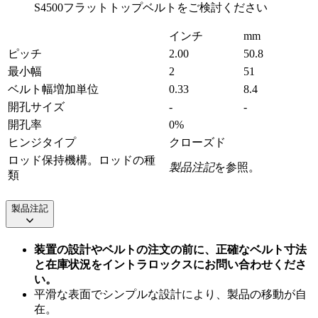
S4500フラットトップベルトをご検討ください
インチ
mm
ピッチ
2.00
50.8
最小幅
2
51
ベルト幅増加単位
0.33
8.4
開孔サイズ
-
-
開孔率
0%
ヒンジタイプ
クローズド
ロッド保持機構。ロッドの種
製品注記
を参照。
類
製品注記
装置の設計やベルトの注文の前に、正確なベルト寸法
と在庫状況をイントラロックスにお問い合わせくださ
い。
平滑な表面でシンプルな設計により、製品の移動が自
在。