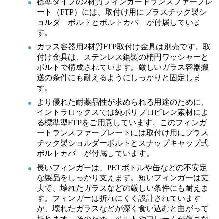
標準タイプの2材質フィンガートランスファープレ
ート（FTP）には、取付け用にプラスチック製シ
ョルダーボルトとボルトカバーが付属していま
す。
ガラス容器用2材質FTP取付け金具は別売です。取
付け金具は、ステンレス鋼製の楕円ワッシャーと
ボルトで構成されています。厳しいガラス容器搬
送の条件にも耐えるようにしっかりと固定しま
す。
より優れた耐薬品性が求められる用途のために、
イントラロックスでは純ポリプロピレン素材によ
る標準型FTPをご用意しています。このフィンガ
ートランスファープレートには取付け用にプラス
チック製ショルダーボルトとスナップキャップ式
ボルトカバーが付属しています。
長いフィンガーは、PETボトルや缶などの不安定
な製品をしっかり支えます。短いフィンガーは丈
夫で、壊れたガラスなどの厳しい条件にも耐えま
す。フィンガーは折れにくく設計されています
が、壊れたガラスなどが深く食い込むと曲がって
折れます。そのため、ベルトやフレームが傷まな