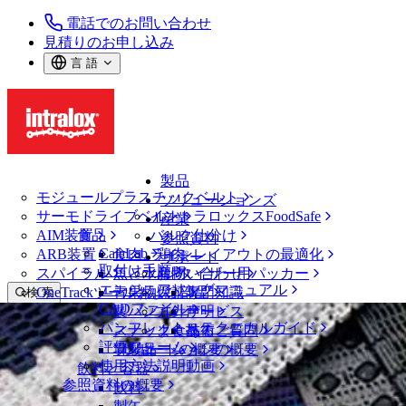
電話でのお問い合わせ
見積りのお申し込み
言 語
製品
モジュールプラスチックベルト
ソリューションズ
サーモドライブベルト
イントラロックスFoodSafe
産業
AIM装置
食品
バルク仕分け
参照資料
CalcLab
ARB装置
食肉、鶏肉
ラインレイアウトの最適化
サポート
取付け手順
スパイラル
魚と水産物
パレタイザー用パッカー
お問い合わせ
エンジニアリングマニュアル
OneTrackツールおよび部品
青果物
保証
専門知識
検 索
CADファイル
製パン
方針声明
サービス
メニューを開く
パンフレット・テクニカルガイド
スナック食品
よくあるご質問
技術
ベルトファインダー
評価フォーム
ソリューションの概要
乳製品
サポートの概要
使用方法説明動画
ベルトファインダー
飲料と容器
参照資料の概要
モジュールプラスチックベルト
飲料
400 シリーズ