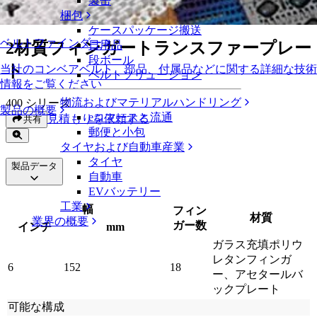
製缶
2材質フィンガートランスファープレート
梱包
ケースパッケージ搬送
ベルトファインダー
2材質フィンガートランスファープレー
日用品
段ボール
ト
当社のコンベアベルト、部品、付属品などに関する詳細な技術
ベルトソリューション
情報をご覧ください
物流およびマテリアルハンドリング
400 シリーズ
製品の概要
eコマースと流通
見積もりを依頼する
共有
郵便と小包
タイヤおよび自動車産業
タイヤ
製品データ
自動車
EVバッテリー
工業
幅
フィン
材質
業界の概要
ガー数
インチ
mm
ガラス充填ポリウ
レタンフィンガ
6
152
18
ー、アセタールバ
ックプレート
可能な構成