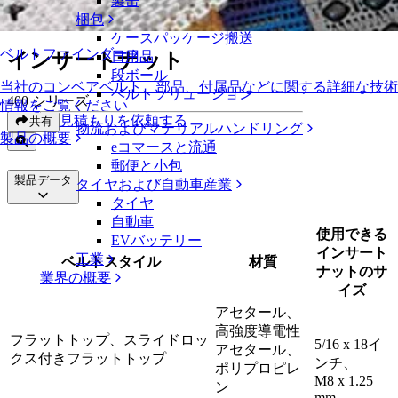
製缶
インサートナット
梱包
ケースパッケージ搬送
ベルトファインダー
インサートナット
日用品
段ボール
当社のコンベアベルト、部品、付属品などに関する詳細な技術
ベルトソリューション
400 シリーズ
情報をご覧ください
見積もりを依頼する
共有
物流およびマテリアルハンドリング
製品の概要
eコマースと流通
郵便と小包
製品データ
タイヤおよび自動車産業
タイヤ
自動車
使用できる
EVバッテリー
インサート
工業
ベルトスタイル
材質
ナットのサ
業界の概要
イズ
アセタール、
高強度導電性
フラットトップ、スライドロッ
5/16 x 18イ
アセタール、
クス付きフラットトップ
ンチ、
ポリプロピレ
M8 x 1.25
ン
mm、