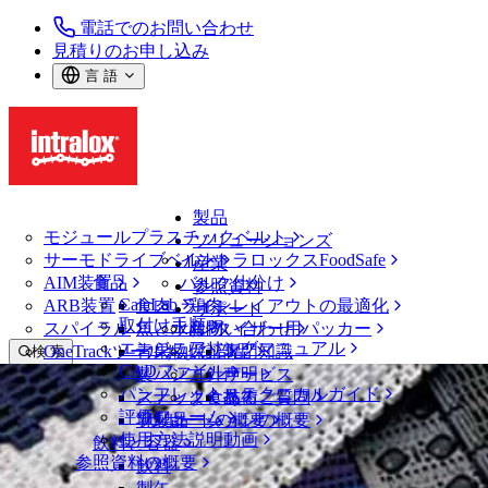
電話でのお問い合わせ
見積りのお申し込み
言 語
製品
モジュールプラスチックベルト
ソリューションズ
サーモドライブベルト
イントラロックスFoodSafe
産業
AIM装置
食品
バルク仕分け
参照資料
CalcLab
ARB装置
食肉、鶏肉
ラインレイアウトの最適化
サポート
取付け手順
スパイラル
魚と水産物
パレタイザー用パッカー
お問い合わせ
エンジニアリングマニュアル
OneTrackツールおよび部品
青果物
保証
専門知識
検 索
CADファイル
製パン
方針声明
サービス
メニューを開く
パンフレット・テクニカルガイド
スナック食品
よくあるご質問
技術
ベルトファインダー
評価フォーム
ソリューションの概要
乳製品
サポートの概要
使用方法説明動画
ベルトファインダー
飲料と容器
参照資料の概要
モジュールプラスチックベルト
飲料
400 シリーズ