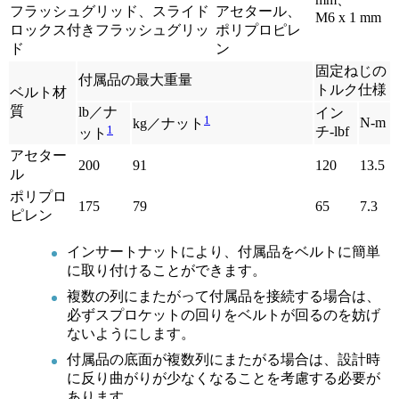
フラッシュグリッド、スライド
アセタール、
M6 x 1 mm
ロックス付きフラッシュグリッ
ポリプロピレ
ド
ン
固定ねじの
付属品の最大重量
トルク仕様
ベルト材
質
lb／ナ
イン
1
N-m
kg／ナット
1
チ-lbf
ット
アセター
200
91
120
13.5
ル
ポリプロ
175
79
65
7.3
ピレン
インサートナットにより、付属品をベルトに簡単
に取り付けることができます。
複数の列にまたがって付属品を接続する場合は、
必ずスプロケットの回りをベルトが回るのを妨げ
ないようにします。
付属品の底面が複数列にまたがる場合は、設計時
に反り曲がりが少なくなることを考慮する必要が
あります。