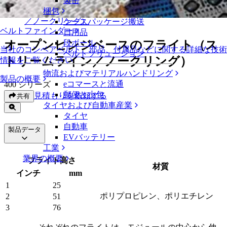
製缶
オープンヒンジベースのフライト（ストリームライン
梱包
／ノークリング）
ケースパッケージ搬送
ベルトファインダー
日用品
オープンヒンジベースのフライト（ス
段ボール
当社のコンベアベルト、部品、付属品などに関する詳細な技術
ベルトソリューション
トリームライン／ノークリング）
情報をご覧ください
物流およびマテリアルハンドリング
製品の概要
eコマースと流通
400 シリーズ
郵便と小包
見積もりを依頼する
共有
タイヤおよび自動車産業
タイヤ
自動車
製品データ
EVバッテリー
工業
業界の概要
フライト高さ
材質
インチ
mm
1
25
ポリプロピレン、ポリエチレン
2
51
3
76