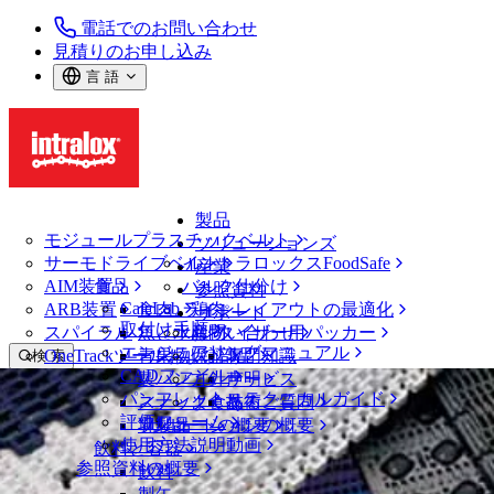
電話でのお問い合わせ
見積りのお申し込み
言 語
製品
モジュールプラスチックベルト
ソリューションズ
サーモドライブベルト
イントラロックスFoodSafe
産業
AIM装置
食品
バルク仕分け
参照資料
CalcLab
ARB装置
食肉、鶏肉
ラインレイアウトの最適化
サポート
取付け手順
スパイラル
魚と水産物
パレタイザー用パッカー
お問い合わせ
エンジニアリングマニュアル
OneTrackツールおよび部品
青果物
保証
専門知識
検 索
CADファイル
製パン
方針声明
サービス
メニューを開く
パンフレット・テクニカルガイド
スナック食品
よくあるご質問
技術
ベルトファインダー
評価フォーム
ソリューションの概要
乳製品
サポートの概要
使用方法説明動画
ベルトファインダー
飲料と容器
参照資料の概要
モジュールプラスチックベルト
飲料
400 シリーズ